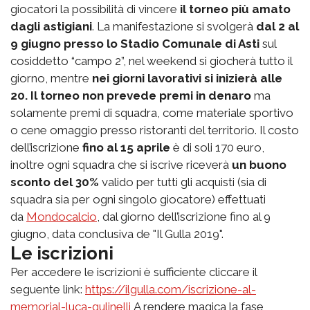
giocatori la possibilità di vincere
il torneo più amato
dagli astigiani
. La manifestazione si svolgerà
dal 2 al
9 giugno presso lo Stadio Comunale di Asti
sul
cosiddetto “campo 2”, nel weekend si giocherà tutto il
giorno, mentre
nei giorni lavorativi si inizierà alle
20.
Il torneo non prevede premi in denaro
ma
solamente premi di squadra, come materiale sportivo
o cene omaggio presso ristoranti del territorio. Il costo
dell’iscrizione
fino al 15 aprile
è di soli 170 euro,
inoltre ogni squadra che si iscrive riceverà
un buono
sconto del 30%
valido per tutti gli acquisti (sia di
squadra sia per ogni singolo giocatore) effettuati
da
Mondocalcio
, dal giorno dell’iscrizione fino al 9
giugno, data conclusiva de "Il Gulla 2019".
Le iscrizioni
Per accedere le iscrizioni è sufficiente cliccare il
seguente link:
https://ilgulla.com/iscrizione-al-
memorial-luca-gulinelli
A rendere magica la fase