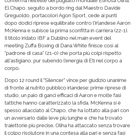
conferma nell'élite del pugilato mondiale Etinosa Oliha.
El Chapo, seguito a bordo ring dal Maestro Davide
Greguoldo, portacolori Agon Sport, cede ai punti
dopo dodici riprese equilibrate contro l'irlandese Aaron
McKenna e subisce la prima sconfitta in carriera (22-1).
Il titolo iridato IBF a Dublino nel main event del
meeting Zuffa Boxing di Dana White finisce così al
"padrone di casa" (21-0) che porta più colpi rispetto
all'astigiano, pur subendo l'energia di Eti nel corpo a
corpo.
Dopo 12 round il "Silencer" vince per giudizio unanime
di fronte al nutrito pubblico irlandese: prime riprese di
studio, un paio di ganci efficaci di Aaron e molte fasi
tattiche hanno caratterizzato la sfida. McKenna si è
spesso allacciato al Chapo, che ha lottato alla pari con
un avversario dalle leve più lunghe e che ha trovato
traiettorie più precise. Oliha ha attaccato senza trovare
il colpo risolutore in una contesa alla pari e senza fasi