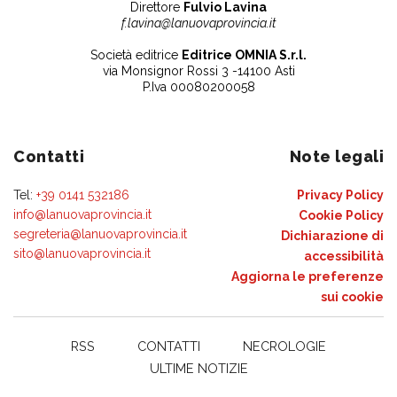
Direttore
Fulvio Lavina
f.lavina@lanuovaprovincia.it
Società editrice
Editrice OMNIA S.r.l.
via Monsignor Rossi 3 -14100 Asti
P.Iva 00080200058
Contatti
Note legali
Tel:
+39 0141 532186
Privacy Policy
info@lanuovaprovincia.it
Cookie Policy
segreteria@lanuovaprovincia.it
Dichiarazione di
sito@lanuovaprovincia.it
accessibilità
Aggiorna le preferenze
sui cookie
RSS
CONTATTI
NECROLOGIE
ULTIME NOTIZIE