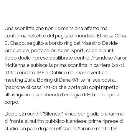
Una sconfitta che non ridimensiona affatto ma
conferma nell'élite del pugilato mondiale Etinosa Oliha.
El Chapo, seguito a bordo ring dal Maestro Davide
Greguoldo, portacolori Agon Sport, cede ai punti
dopo dodici riprese equilibrate contro l'irlandese Aaron
McKenna e subisce la prima sconfitta in carriera (22-1).
Il titolo iridato IBF a Dublino nel main event del
meeting Zuffa Boxing di Dana White finisce così al
"padrone di casa" (21-0) che porta più colpi rispetto
all'astigiano, pur subendo l'energia di Eti nel corpo a
corpo.
Dopo 12 round il "Silencer" vince per giudizio unanime
di fronte al nutrito pubblico irlandese: prime riprese di
studio, un paio di ganci efficaci di Aaron e molte fasi