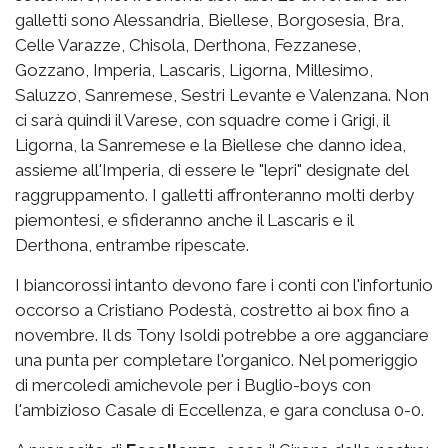
galletti sono Alessandria, Biellese, Borgosesia, Bra,
Celle Varazze, Chisola, Derthona, Fezzanese,
Gozzano, Imperia, Lascaris, Ligorna, Millesimo,
Saluzzo, Sanremese, Sestri Levante e Valenzana. Non
ci sarà quindi il Varese, con squadre come i Grigi, il
Ligorna, la Sanremese e la Biellese che danno idea,
assieme all'Imperia, di essere le "lepri" designate del
raggruppamento. I galletti affronteranno molti derby
piemontesi, e sfideranno anche il Lascaris e il
Derthona, entrambe ripescate.
I biancorossi intanto devono fare i conti con l'infortunio
occorso a Cristiano Podestà, costretto ai box fino a
novembre. Il ds Tony Isoldi potrebbe a ore agganciare
una punta per completare l'organico. Nel pomeriggio
di mercoledì amichevole per i Buglio-boys con
l'ambizioso Casale di Eccellenza, e gara conclusa 0-0.