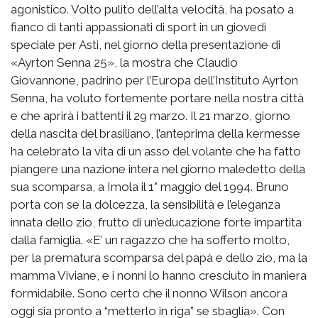
agonistico. Volto pulito dell’alta velocità, ha posato a
fianco di tanti appassionati di sport in un giovedì
speciale per Asti, nel giorno della presentazione di
«Ayrton Senna 25», la mostra che Claudio
Giovannone, padrino per l’Europa dell’Instituto Ayrton
Senna, ha voluto fortemente portare nella nostra città
e che aprirà i battenti il 29 marzo. Il 21 marzo, giorno
della nascita del brasiliano, l’anteprima della kermesse
ha celebrato la vita di un asso del volante che ha fatto
piangere una nazione intera nel giorno maledetto della
sua scomparsa, a Imola il 1° maggio del 1994. Bruno
porta con se la dolcezza, la sensibilità e l’eleganza
innata dello zio, frutto di un’educazione forte impartita
dalla famiglia. «E’ un ragazzo che ha sofferto molto,
per la prematura scomparsa del papà e dello zio, ma la
mamma Viviane, e i nonni lo hanno cresciuto in maniera
formidabile. Sono certo che il nonno Wilson ancora
oggi sia pronto a “metterlo in riga” se sbaglia». Con