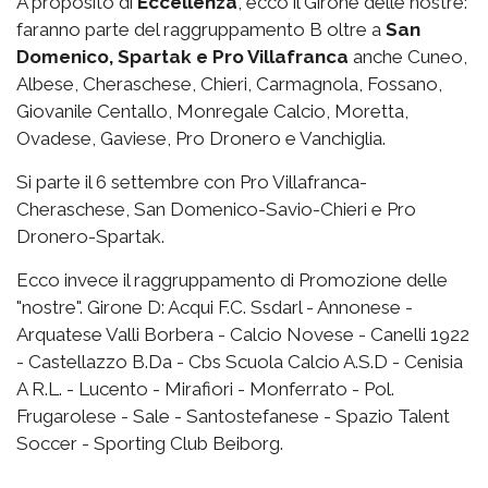
A proposito di
Eccellenza
, ecco il Girone delle nostre:
faranno parte del raggruppamento B oltre a
San
Domenico, Spartak e Pro Villafranca
anche Cuneo,
Albese, Cheraschese, Chieri, Carmagnola, Fossano,
Giovanile Centallo, Monregale Calcio, Moretta,
Ovadese, Gaviese, Pro Dronero e Vanchiglia.
Si parte il 6 settembre con Pro Villafranca-
Cheraschese, San Domenico-Savio-Chieri e Pro
Dronero-Spartak.
Ecco invece il raggruppamento di Promozione delle
"nostre". Girone D: Acqui F.C. Ssdarl - Annonese -
Arquatese Valli Borbera - Calcio Novese - Canelli 1922
- Castellazzo B.Da - Cbs Scuola Calcio A.S.D - Cenisia
A R.L. - Lucento - Mirafiori - Monferrato - Pol.
Frugarolese - Sale - Santostefanese - Spazio Talent
Soccer - Sporting Club Beiborg.