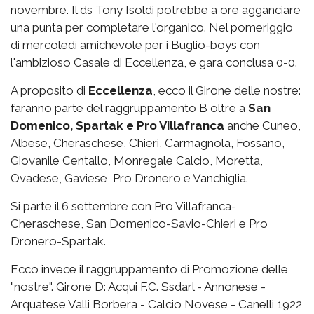
novembre. Il ds Tony Isoldi potrebbe a ore agganciare
una punta per completare l'organico. Nel pomeriggio
di mercoledì amichevole per i Buglio-boys con
l'ambizioso Casale di Eccellenza, e gara conclusa 0-0.
A proposito di
Eccellenza
, ecco il Girone delle nostre:
faranno parte del raggruppamento B oltre a
San
Domenico, Spartak e Pro Villafranca
anche Cuneo,
Albese, Cheraschese, Chieri, Carmagnola, Fossano,
Giovanile Centallo, Monregale Calcio, Moretta,
Ovadese, Gaviese, Pro Dronero e Vanchiglia.
Si parte il 6 settembre con Pro Villafranca-
Cheraschese, San Domenico-Savio-Chieri e Pro
Dronero-Spartak.
Ecco invece il raggruppamento di Promozione delle
"nostre". Girone D: Acqui F.C. Ssdarl - Annonese -
Arquatese Valli Borbera - Calcio Novese - Canelli 1922