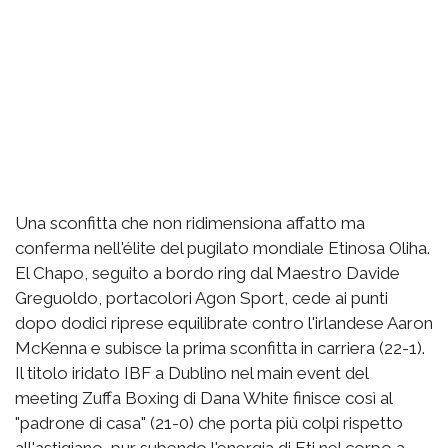
Una sconfitta che non ridimensiona affatto ma
conferma nell'élite del pugilato mondiale Etinosa Oliha.
El Chapo, seguito a bordo ring dal Maestro Davide
Greguoldo, portacolori Agon Sport, cede ai punti
dopo dodici riprese equilibrate contro l'irlandese Aaron
McKenna e subisce la prima sconfitta in carriera (22-1).
Il titolo iridato IBF a Dublino nel main event del
meeting Zuffa Boxing di Dana White finisce così al
"padrone di casa" (21-0) che porta più colpi rispetto