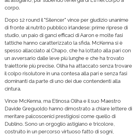
all'astigiano, pur subendo l'energia di Eti nel corpo a
corpo.
Dopo 12 round il "Silencer" vince per giudizio unanime
di fronte al nutrito pubblico irlandese: prime riprese di
studio, un paio di ganci efficaci di Aaron e molte fasi
tattiche hanno caratterizzato la sfida. McKenna si è
spesso allacciato al Chapo, che ha lottato alla pari con
un avversario dalle leve più lunghe e che ha trovato
traiettorie più precise. Oliha ha attaccato senza trovare
il colpo risolutore in una contesa alla pari e senza fasi
dominanti da parte di uno dei due contendenti alla
cintura.
Vince McKenna, ma Etinosa Oliha e il suo Maestro
Davide Greguoldo hanno dimostrato a chiare lettere di
meritare palcoscenici prestigiosi come quello di
Dublino. Sono un orgoglio astigiano e tricolore,
costruito in un percorso virtuoso fatto di sogni,