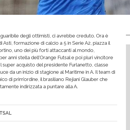
aribile degli ottimisti, ci avrebbe creduto. Ora è
di Asti, formazione di calcio a 5 in Serie A2, piazza il
tino, uno dei più forti attaccanti al mondo,
r anni stella dell’Orange Futsal e poi pluri vincitore
Il super acquisto del presidente Furlanetto, classe
ce da un inizio di stagione al Maritime in A. Il team di
ico di prim’ordine, il brasiliano Rejiani Glauber che
tamente indirizzata a puntare alla A.
TSAL