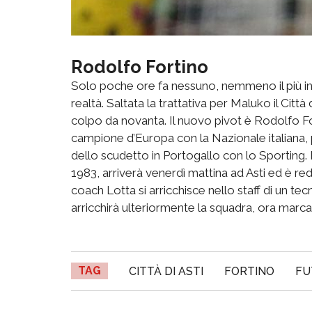
Rodolfo Fortino
Solo poche ore fa nessuno, nemmeno il più ingu
realtà. Saltata la trattativa per Maluko il Città 
colpo da novanta. Il nuovo pivot è Rodolfo For
campione d’Europa con la Nazionale italiana, pe
dello scudetto in Portogallo con lo Sporting. 
1983, arriverà venerdì mattina ad Asti ed è redu
coach Lotta si arricchisce nello staff di un tecn
arricchirà ulteriormente la squadra, ora marca
TAG
CITTÀ DI ASTI
FORTINO
FU