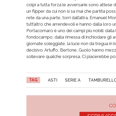
colpi a tutta forza le avversarie sono attese
un flipper da cui non si sa mai che partita pos
rete da una parte, torri dall’altra. Emanuel 
tutt’altro che arrendevoli e hanno dalla loro un
Portacomaro è uno dei campi più nobili: dalla b
fondocampo, dalla rimessa di inchiodare gli av
giornate soleggiate, la luce non dà tregua in
decisivo. Artuffo, Bertone, Guolo hanno mezzi
sollevare qualche sorpresa. Ci piacerebbe pot
TAG
ASTI
SERIE A
TAMBURELLO
C