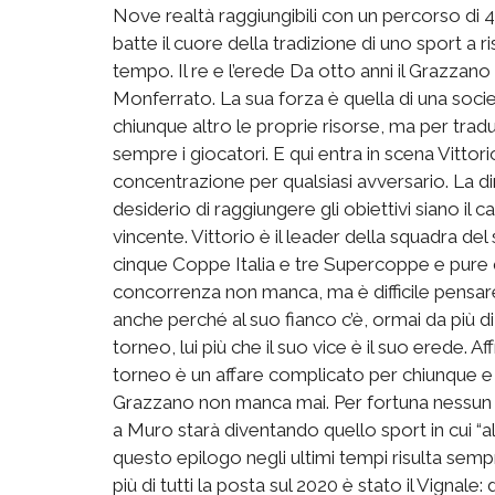
Nove realtà raggiungibili con un percorso di 45
batte il cuore della tradizione di uno sport a r
tempo. Il re e l’erede Da otto anni il Grazzano
Monferrato. La sua forza è quella di una soc
chiunque altro le proprie risorse, ma per trad
sempre i giocatori. E qui entra in scena Vitto
concentrazione per qualsiasi avversario. La di
desiderio di raggiungere gli obiettivi siano il
vincente. Vittorio è il leader della squadra del
cinque Coppe Italia e tre Supercoppe e pure q
concorrenza non manca, ma è difficile pensare
anche perché al suo fianco c’è, ormai da più di 
torneo, lui più che il suo vice è il suo erede. Af
torneo è un affare complicato per chiunque e il 
Grazzano non manca mai. Per fortuna nessun av
a Muro starà diventando quello sport in cui “al
questo epilogo negli ultimi tempi risulta sem
più di tutti la posta sul 2020 è stato il Vigna