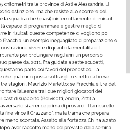
 chilometri tra le province di Asti e Alessandria. Lì
ischio estinzione, ma che resiste allo scorrere del
 è la squadra che (quasi) ininterrottamente domina il
ietà capace di programmare e gestire meglio di
urre in risultati queste competenze ci vogliono poi
rio Fracchia, un esempio ineguagliato di preparazione e
mostrazione vivente di quanto la mentalità e il
 carburante per prolungare negli anni un percorso
 suo paese dal 2011, l’ha guidata a sette scudetti,
uest’anno parte coi favori del pronostico. La
 che qualcuno possa sottrargli lo scettro a breve,
tre stagioni, Maurizio Marletto: se Fracchia è il re del
frontare l’alleanza tra i due migliori giocatori del
cast di supporto (Belvisotti, Andrin, Zitti) a
versario si arrende prima di provarci. Il tamburello
la fine vince il Grazzano”, ma la trama che prepara
pre meno scontata. Assalto alla fortezza Chi ha alzato
le: dopo aver raccolto meno del previsto dalla semina