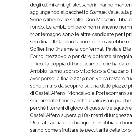
degli ultimi anni, gli alessandrini hanno mante
aggiungendo al pacchetto Samuel Valle, alla 
Serie A libero alle spalle. Con Maschio, Tibald
fondo. Le ambizioni però non mancano nemmen
Montemagno sono le altre candidate per i prim
semifinali. Il Calliano l’anno scorso avrebbe m
Soffientino (insieme ai confermati Pavia e Bile
Forno mezzovolo per dare potenza ai regolari
Tirico, la coppia di fondocampo che ha dato p
Arrobio, l’anno scorso vittorioso a Grazzano
aver perso la finale 2019 non vorrà restare fuo
sono un trio da scoprire su una delle piazze p
di Castell’Alfero, Moncalvo e Portacomaro s
sicuramente hanno anche qualcosa in più che st
perché i terreni di gioco di queste tre squadr
Castell’Alfero supera gli 80 metri di lunghezza
Una faticaccia per chiunque non abbia un bu
sanno come sfruttare le peculiarità della loro 