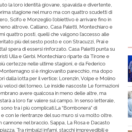
nuto la loro identità giovane, spavalda e divertente,
prima stagione nel muro ma con quattro scudetti di
ero, Scifo e Monzeglio l’obiettivo è arrivare fino in
o altrove. Calliano, Casa Paletti, Montechiaro e
i quattro posti, quelli che valgono l’accesso alle
eritato più del sesto posto e con Stracuzzi, Prai e
tta) spera di essersi rinforzato. Casa Paletti punta su
sti Ulla e Gerbi. Montechiaro riparte da Tirone e
iù certezze nelle ultime stagioni, e da Federico
. Montemagno si è ringiovanito parecchio, ma dopo
ri dalla lotta per il vertice: Lorenzin, Volpe e Molino
iù veloci del torneo. Le insidie nascoste Le formazioni
embrano avere qualcosa in meno delle altre, ma
arà a loro far valere sul campo. In senso letterale,
e sono tra i più complicati.La “Bombonera” di
 e con le rientranze del suo muro si va molto oltre.
on cannone nel braccio. Sappa, La Rosa e Dacasto
piazza. Tra rimbalzi infami, stacchi imprevedibili e