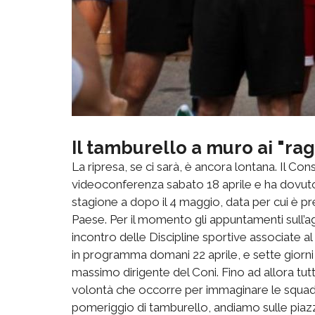
Il tamburello a muro ai "rag
La ripresa, se ci sarà, è ancora lontana. Il Consi
videoconferenza sabato 18 aprile e ha dovuto
stagione a dopo il 4 maggio, data per cui è previ
Paese. Per il momento gli appuntamenti sull’
incontro delle Discipline sportive associate a
in programma domani 22 aprile, e sette gior
massimo dirigente del Coni. Fino ad allora tut
volontà che occorre per immaginare le squadre
pomeriggio di tamburello, andiamo sulle piazz