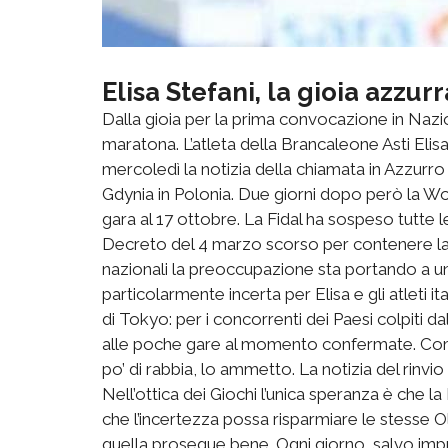
Elisa Stefani, la gioia azzu
Dalla gioia per la prima convocazione in Nazio
maratona. L’atleta della Brancaleone Asti Elisa
mercoledì la notizia della chiamata in Azzurro 
Gdynia in Polonia. Due giorni dopo però la Wor
gara al 17 ottobre. La Fidal ha sospeso tutte le 
Decreto del 4 marzo scorso per contenere la d
nazionali la preoccupazione sta portando a un
particolarmente incerta per Elisa e gli atleti ita
di Tokyo: per i concorrenti dei Paesi colpiti dal
alle poche gare al momento confermate. Come
po’ di rabbia, lo ammetto. La notizia del rinv
Nell’ottica dei Giochi l’unica speranza è che la
che l’incertezza possa risparmiare le stesse O
quella prosegue bene. Ogni giorno, salvo impre