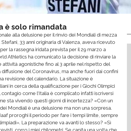
rra è solo rimandata
nale alla delusione per il rinvio dei Mondiali di mezza
 Stefani, 33 anni originaria di Valenza, aveva ricevuto
per la rassegna iridata prevista per il 29 marzo a
ld Athletics ha comunicato la decisione di rinviare la
attività agonistiche fino al 3 aprile nel rispetto del
iffusione del Coronavirus, ma anche fuori dai confini
a revisione del calendario. La situazione è
liani in cerca della qualificazione per i Giochi Olimpici
 contagio come l’Italia è complicato infatti iscriversi
 sta vivendo questi giorni di incertezza? «Con un
io dei Mondiali è una delusione ma non una sorpresa.
 Iaaf proroghi il periodo per fare i tempi limite, sempre
limpiadi». La preparazione va avanti lo stesso? «Sì
visti, corro i miei chilometri. Se capita una volta che