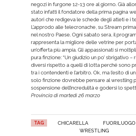
negozi in furgone 12-13 ore al giorno. Già allo
stato infatti il fondatore della prima pagina we
autori che redigeva le schede degli atleti e i te
L’approdo alle telecronache, su Stream prima
nel nostro Paese. Ogni sabato sera, il progra
rappresenta la migliore delle vetrine per port
un’offerta più ampia. Gli appassionati si moltip
pura finzione: “Un giudizio un po’ sbrigativo – 
diversi rispetto a quelli di lotta perché son
tra i contendenti e l’arbitro. Ok, ma l’esito di
solo finzione dovrebbe pensare al wrestling p
sospensione dell’incredulità e godersi lo spet
Provincia di martedì 26 marzo
TAG
CHICARELLA
FUORILUOGO
WRESTLING