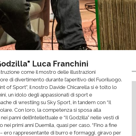
Godzilla" Luca Franchini
struzione come il mostro delle illustrazioni
’ore di divertimento durante l’aperitivo del Fuoriluogo.
t of Sport”, il nostro Davide Chicarella si è tolto lo
hini, un idolo degli appassionati di sport e
che di wrestling su Sky Sport, in tandem con “Il
lare. Con loro, la competenza si sposa alla
ei panni dell’intellettuale e “Il Godzilla” nelle vesti di
 nei primi anni Duemila, quasi per caso. “Fino a fine
ni – ero rappresentante di burro e formaggi, giravo per