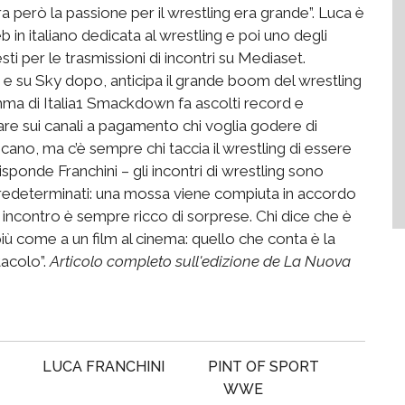
ra però la passione per il wrestling era grande”. Luca è
b in italiano dedicata al wrestling e poi uno degli
sti per le trasmissioni di incontri su Mediaset.
 e su Sky dopo, anticipa il grande boom del wrestling
mma di Italia1 Smackdown fa ascolti record e
are sui canali a pagamento chi voglia godere di
licano, ma c’è sempre chi taccia il wrestling di essere
risponde Franchini – gli incontri di wrestling sono
o predeterminati: una mossa viene compiuta in accordo
 un incontro è sempre ricco di sorprese. Chi dice che è
iù come a un film al cinema: quello che conta è la
tacolo”.
Articolo completo sull'edizione de La Nuova
LUCA FRANCHINI
PINT OF SPORT
WWE