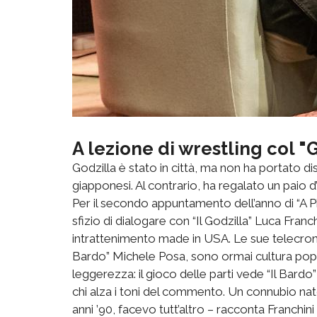
A lezione di wrestling col "
Godzilla è stato in città, ma non ha portato di
giapponesi. Al contrario, ha regalato un paio d
Per il secondo appuntamento dell’anno di “A Pin
sfizio di dialogare con “Il Godzilla” Luca Franc
intrattenimento made in USA. Le sue telecrona
Bardo” Michele Posa, sono ormai cultura popo
leggerezza: il gioco delle parti vede “Il Bardo” n
chi alza i toni del commento. Un connubio nato
anni ’90, facevo tutt’altro – racconta Franchi