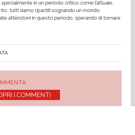
,
specialmente
in
un
periodo critico come l’attuale
.
ento
, tutti siamo rip
a
rtiti sognando un mo
n
do
a
te attenzioni
in questo periodo,
sperando di tornare
ATA
OMMENTA
OPRI I COMMENTI