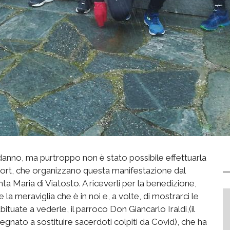
danno, ma
purtroppo non è stato possibile effettuarla
ort
, che organizzano questa manifestazione dal
nta Maria di Viatosto. A riceverli per la benedizione,
re la meraviglia che è in noi
e, a volte, di mostrarci le
bituate a vederle,
il parroco Don Giancarlo Iraldi,(il
nato a sostituire sacerdoti colpiti da Covid), che ha