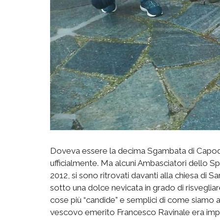
Doveva essere la decima
S
gambata di Capo
ufficialmente. Ma
alcuni
Ambasciatori dello Sp
2012, si sono ritrovati
davanti alla chie
sa di Sa
sotto una dolce nevicata
in grado di risveglia
cose più “candide” e semplici di come siamo a
vescovo emerito Francesco Ravinale era impeg