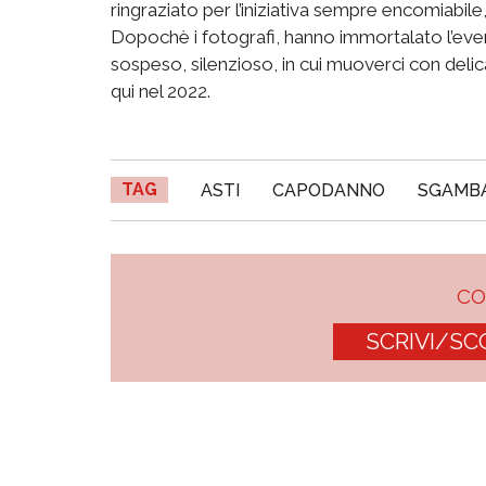
ringraziato per
l’iniziativa sempre encomiabile
Dopoch
è
i fotografi, h
a
nno
immortalato l’ev
sospeso, silenzioso, in cui muoverci con delic
qui nel 2022.
TAG
ASTI
CAPODANNO
SGAMB
C
SCRIVI/SC