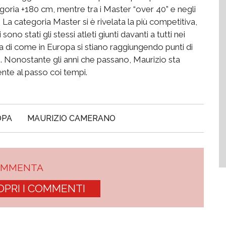
egoria +180 cm, mentre tra i Master “over 40” e negli
 La categoria Master si è rivelata la più competitiva,
no stati gli stessi atleti giunti davanti a tutti nei
va di come in Europa si stiano raggiungendo punti di
». Nonostante gli anni che passano, Maurizio sta
te al passo coi tempi.
OPA
MAURIZIO CAMERANO
OMMENTA
OPRI I COMMENTI