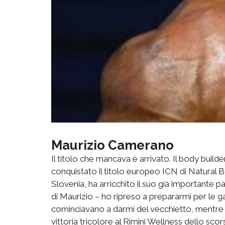
Maurizio Camerano
Il titolo che mancava è arrivato. Il body build
conquistato il titolo europeo ICN di Natural B
Slovenia, ha arricchito il suo già importante
di Maurizio – ho ripreso a prepararmi per le 
cominciavano a darmi del vecchietto, mentre io
vittoria tricolore al Rimini Wellness dello sc