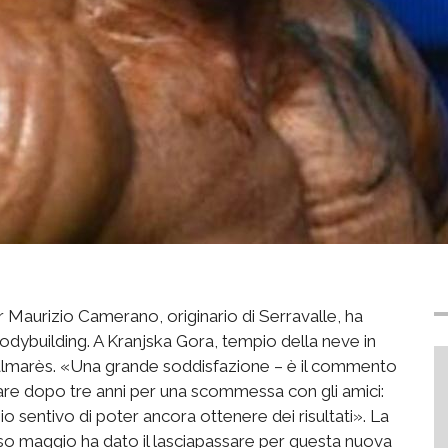
er Maurizio Camerano, originario di Serravalle, ha
odybuilding. A Kranjska Gora, tempio della neve in
 palmarès. «Una grande soddisfazione – è il commento
gare dopo tre anni per una scommessa con gli amici:
 sentivo di poter ancora ottenere dei risultati». La
orso maggio ha dato il lasciapassare per questa nuova