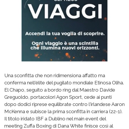
Una sconfitta che non ridimensiona affatto ma
conferma nell'élite del pugilato mondiale Etinosa Oliha.
El Chapo, seguito a bordo ring dal Maestro Davide
Greguoldo, portacolori Agon Sport, cede ai punti
dopo dodici riprese equilibrate contro l'irlandese Aaron
McKenna e subisce la prima sconfitta in carriera (22-1).
Il titolo iridato IBF a Dublino nel main event del
meeting Zuffa Boxing di Dana White finisce così al