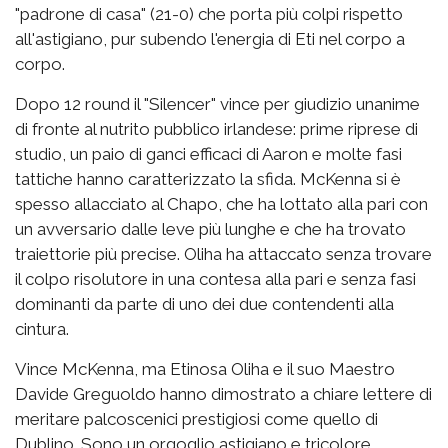
"padrone di casa" (21-0) che porta più colpi rispetto
all'astigiano, pur subendo l'energia di Eti nel corpo a
corpo.
Dopo 12 round il "Silencer" vince per giudizio unanime
di fronte al nutrito pubblico irlandese: prime riprese di
studio, un paio di ganci efficaci di Aaron e molte fasi
tattiche hanno caratterizzato la sfida. McKenna si è
spesso allacciato al Chapo, che ha lottato alla pari con
un avversario dalle leve più lunghe e che ha trovato
traiettorie più precise. Oliha ha attaccato senza trovare
il colpo risolutore in una contesa alla pari e senza fasi
dominanti da parte di uno dei due contendenti alla
cintura.
Vince McKenna, ma Etinosa Oliha e il suo Maestro
Davide Greguoldo hanno dimostrato a chiare lettere di
meritare palcoscenici prestigiosi come quello di
Dublino. Sono un orgoglio astigiano e tricolore,