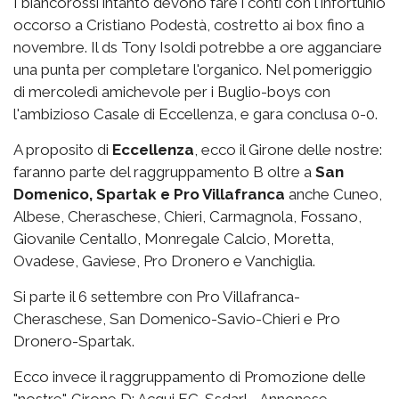
I biancorossi intanto devono fare i conti con l'infortunio
occorso a Cristiano Podestà, costretto ai box fino a
novembre. Il ds Tony Isoldi potrebbe a ore agganciare
una punta per completare l'organico. Nel pomeriggio
di mercoledì amichevole per i Buglio-boys con
l'ambizioso Casale di Eccellenza, e gara conclusa 0-0.
A proposito di
Eccellenza
, ecco il Girone delle nostre:
faranno parte del raggruppamento B oltre a
San
Domenico, Spartak e Pro Villafranca
anche Cuneo,
Albese, Cheraschese, Chieri, Carmagnola, Fossano,
Giovanile Centallo, Monregale Calcio, Moretta,
Ovadese, Gaviese, Pro Dronero e Vanchiglia.
Si parte il 6 settembre con Pro Villafranca-
Cheraschese, San Domenico-Savio-Chieri e Pro
Dronero-Spartak.
Ecco invece il raggruppamento di Promozione delle