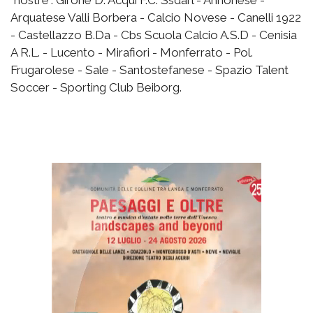
"nostre". Girone D: Acqui F.C. Ssdarl - Annonese -
Arquatese Valli Borbera - Calcio Novese - Canelli 1922
- Castellazzo B.Da - Cbs Scuola Calcio A.S.D - Cenisia
A R.L. - Lucento - Mirafiori - Monferrato - Pol.
Frugarolese - Sale - Santostefanese - Spazio Talent
Soccer - Sporting Club Beiborg.