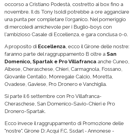
occorso a Cristiano Podestà, costretto ai box fino a
novembre. Il ds Tony Isoldi potrebbe a ore agganciare
una punta per completare l'organico. Nel pomeriggio
di mercoledì amichevole per i Buglio-boys con
l'ambizioso Casale di Eccellenza, e gara conclusa 0-0.
A proposito di
Eccellenza
, ecco il Girone delle nostre:
faranno parte del raggruppamento B oltre a
San
Domenico, Spartak e Pro Villafranca
anche Cuneo,
Albese, Cheraschese, Chieri, Carmagnola, Fossano,
Giovanile Centallo, Monregale Calcio, Moretta,
Ovadese, Gaviese, Pro Dronero e Vanchiglia.
Si parte il 6 settembre con Pro Villafranca-
Cheraschese, San Domenico-Savio-Chieri e Pro
Dronero-Spartak.
Ecco invece il raggruppamento di Promozione delle
"nostre". Girone D: Acqui F.C. Ssdarl - Annonese -