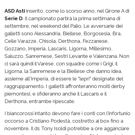
ASD Asti
inserito, come lo scorso anno, nel Girone A di
Serie D
. Il campionato partirà la prima settimana di
settembre, nel weekend del Palio. Le avversarie dei
galletti sono Alessandria, Biellese, Borgosesia, Bra,
Celle Varazze, Chisola, Derthona, Fezzanese,
Gozzano, Imperia, Lascaris, Ligorna, Millesimo,
Saluzzo, Sanremese, Sestri Levante e Valenzana. Non
ci sarà quindi il Varese, con squadre come i Grigi, il
Ligorna, la Sanremese e la Biellese che danno idea,
assieme all'Imperia, di essere le "lepri" designate del
raggruppamento. I galletti affronteranno molti derby
piemontesi, e sfideranno anche il Lascaris e il
Derthona, entrambe ripescate.
I biancorossi intanto devono fare i conti con l'infortunio
occorso a Cristiano Podestà, costretto ai box fino a
novembre. Il ds Tony Isoldi potrebbe a ore agganciare