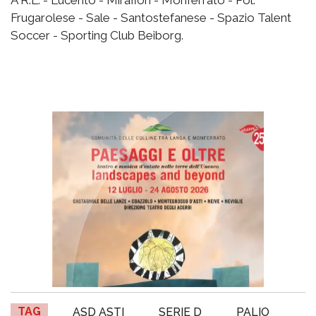
A R.L. - Lucento - Mirafiori - Monferrato - Pol.
Frugarolese - Sale - Santostefanese - Spazio Talent
Soccer - Sporting Club Beiborg.
TAG
ASD ASTI
SERIE D
PALIO