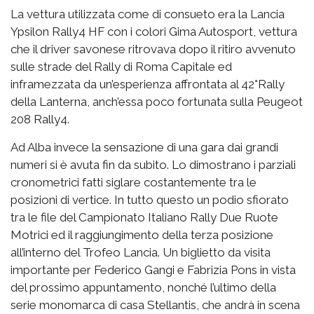
La vettura utilizzata come di consueto era la Lancia
Ypsilon Rally4 HF con i colori Gima Autosport, vettura
che il driver savonese ritrovava dopo il ritiro avvenuto
sulle strade del Rally di Roma Capitale ed
inframezzata da un’esperienza affrontata al 42°Rally
della Lanterna, anch’essa poco fortunata sulla Peugeot
208 Rally4.
Ad Alba invece la sensazione di una gara dai grandi
numeri si è avuta fin da subito. Lo dimostrano i parziali
cronometrici fatti siglare costantemente tra le
posizioni di vertice. In tutto questo un podio sfiorato
tra le file del Campionato Italiano Rally Due Ruote
Motrici ed il raggiungimento della terza posizione
all’interno del Trofeo Lancia. Un biglietto da visita
importante per Federico Gangi e Fabrizia Pons in vista
del prossimo appuntamento, nonché l’ultimo della
serie monomarca di casa Stellantis, che andrà in scena