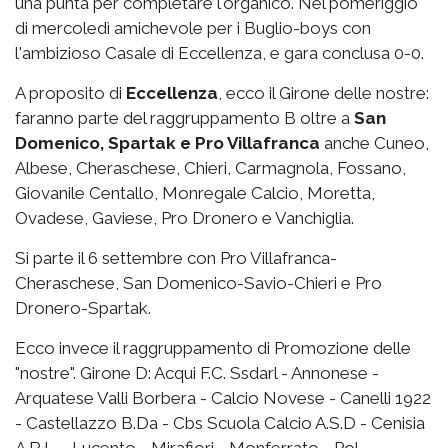
una punta per completare l'organico. Nel pomeriggio
di mercoledì amichevole per i Buglio-boys con
l'ambizioso Casale di Eccellenza, e gara conclusa 0-0.
A proposito di
Eccellenza
, ecco il Girone delle nostre:
faranno parte del raggruppamento B oltre a
San
Domenico, Spartak e Pro Villafranca
anche Cuneo,
Albese, Cheraschese, Chieri, Carmagnola, Fossano,
Giovanile Centallo, Monregale Calcio, Moretta,
Ovadese, Gaviese, Pro Dronero e Vanchiglia.
Si parte il 6 settembre con Pro Villafranca-
Cheraschese, San Domenico-Savio-Chieri e Pro
Dronero-Spartak.
Ecco invece il raggruppamento di Promozione delle
"nostre". Girone D: Acqui F.C. Ssdarl - Annonese -
Arquatese Valli Borbera - Calcio Novese - Canelli 1922
- Castellazzo B.Da - Cbs Scuola Calcio A.S.D - Cenisia