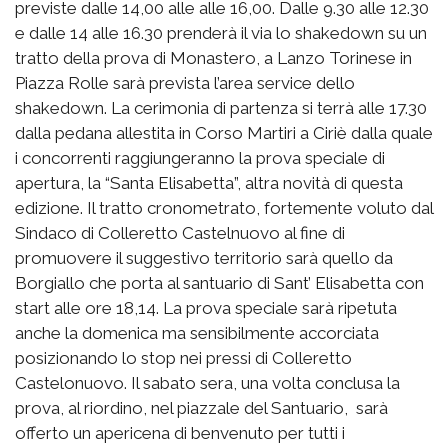
previste dalle 14,00 alle alle 16,00. Dalle 9.30 alle 12.30
e dalle 14 alle 16.30 prenderà il via lo shakedown su un
tratto della prova di Monastero, a Lanzo Torinese in
Piazza Rolle sarà prevista l’area service dello
shakedown. La cerimonia di partenza si terrà alle 17.30
dalla pedana allestita in Corso Martiri a Ciriè dalla quale
i concorrenti raggiungeranno la prova speciale di
apertura, la “Santa Elisabetta”, altra novità di questa
edizione. Il tratto cronometrato, fortemente voluto dal
Sindaco di Colleretto Castelnuovo al fine di
promuovere il suggestivo territorio sarà quello da
Borgiallo che porta al santuario di Sant’ Elisabetta con
start alle ore 18,14. La prova speciale sarà ripetuta
anche la domenica ma sensibilmente accorciata
posizionando lo stop nei pressi di Colleretto
Castelonuovo. Il sabato sera, una volta conclusa la
prova, al riordino, nel piazzale del Santuario, sarà
offerto un apericena di benvenuto per tutti i