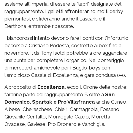
assieme all'Imperia, di essere le "lepri" designate del
raggruppamento. I galletti affronteranno molti derby
piemontesi, e sfideranno anche il Lascaris e il
Derthona, entrambe ripescate.
I biancorossi intanto devono fare i conti con l'infortunio
occorso a Cristiano Podestà, costretto ai box fino a
novembre. Il ds Tony Isoldi potrebbe a ore agganciare
una punta per completare l'organico. Nel pomeriggio
di mercoledì amichevole per i Buglio-boys con
l'ambizioso Casale di Eccellenza, e gara conclusa 0-0.
A proposito di
Eccellenza
, ecco il Girone delle nostre:
faranno parte del raggruppamento B oltre a
San
Domenico, Spartak e Pro Villafranca
anche Cuneo,
Albese, Cheraschese, Chieri, Carmagnola, Fossano,
Giovanile Centallo, Monregale Calcio, Moretta,
Ovadese, Gaviese, Pro Dronero e Vanchiglia.