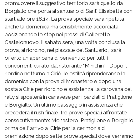
promuovere il suggestivo territorio sarà quello da
Borgiallo che porta al santuario di Sant’ Elisabetta con
start alle ore 18,14. La prova speciale sarà ripetuta
anche la domenica ma sensibilmente accorciata
posizionando lo stop nei pressi di Colleretto
Castelonuovo. Il sabato sera, una volta conclusa la
prova, al riordino, nel piazzale del Santuario, sarà
offerto un apericena di benvenuto per tutti i
concorrenti curato dal ristorante “Minichin”. Dopo il
riordino notturno a Ciriè, le ostilità riprenderanno la
domenica con la prova di Monastero e dopo una
sosta a Ciriè per riordino e assistenza, la carovana del
rally si sposterà in canavese per i parziali di Pratiglione
e Borgiallo. Un ultimo passaggio in assistenza che
precederà il rush finale, tre prove speciali affrontate
consecutivamente: Monastero, Pratiglione e Borgiallo
prima dell’ arrivo a Ciriè per la cerimonia di
premiazione dopo sette prove speciali dove verranno