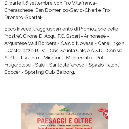
Si parte il 6 settembre con Pro Villafranca-
Cheraschese, San Domenico-Savio-Chieri e Pro
Dronero-Spartak.
Ecco invece il raggruppamento di Promozione delle
"nostre". Girone D: Acqui F.C. Ssdarl - Annonese -
Arquatese Valli Borbera - Calcio Novese - Canelli 1922
- Castellazzo B.Da - Cbs Scuola Calcio A.S.D - Cenisia
A R.L. - Lucento - Mirafiori - Monferrato - Pol.
Frugarolese - Sale - Santostefanese - Spazio Talent
Soccer - Sporting Club Beiborg.