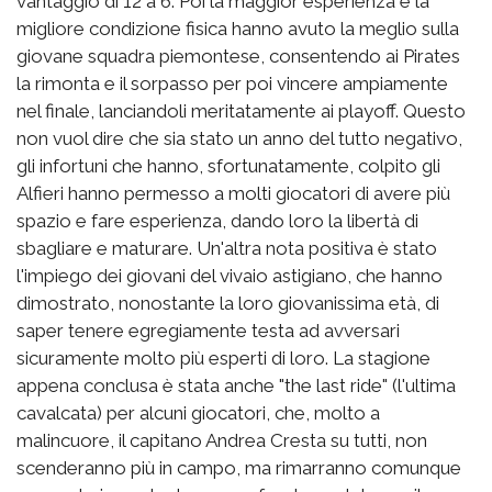
vantaggio di 12 a 6. Poi la maggior esperienza e la
migliore condizione fisica hanno avuto la meglio sulla
giovane squadra piemontese, consentendo ai Pirates
la rimonta e il sorpasso per poi vincere ampiamente
nel finale, lanciandoli meritatamente ai playoff. Questo
non vuol dire che sia stato un anno del tutto negativo,
gli infortuni che hanno, sfortunatamente, colpito gli
Alfieri hanno permesso a molti giocatori di avere più
spazio e fare esperienza, dando loro la libertà di
sbagliare e maturare. Un'altra nota positiva è stato
l'impiego dei giovani del vivaio astigiano, che hanno
dimostrato, nonostante la loro giovanissima età, di
saper tenere egregiamente testa ad avversari
sicuramente molto più esperti di loro. La stagione
appena conclusa è stata anche "the last ride" (l'ultima
cavalcata) per alcuni giocatori, che, molto a
malincuore, il capitano Andrea Cresta su tutti, non
scenderanno più in campo, ma rimarranno comunque