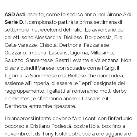
ASD Asti
inserito, come lo scorso anno, nel Girone A di
Serie D
. Il campionato partirà la prima settimana di
settembre, nel weekend del Palio. Le avversarie dei
galletti sono Alessandria, Biellese, Borgosesia, Bra,
Celle Varazze, Chisola, Derthona, Fezzanese,
Gozzano, Imperia, Lascaris, Ligorna, Millesimo,
Saluzzo, Sanremese, Sestri Levante e Valenzana. Non
ci sarà quindi il Varese, con squadre come i Grigi, il
Ligorna, la Sanremese e la Biellese che danno idea,
assieme all'Imperia, di essere le "lepri" designate del
raggruppamento. I galletti affronteranno molti derby
piemontesi, e sfideranno anche il Lascaris e il
Derthona, entrambe ripescate.
I biancorossi intanto devono fare i conti con l'infortunio
occorso a Cristiano Podestà, costretto ai box fino a
novembre. Il ds Tony Isoldi potrebbe a ore agganciare