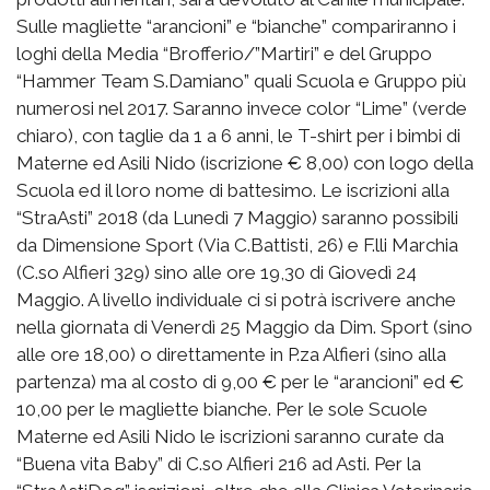
Sulle magliette “arancioni” e “bianche” compariranno i
loghi della Media “Brofferio/”Martiri” e del Gruppo
“Hammer Team S.Damiano” quali Scuola e Gruppo più
numerosi nel 2017. Saranno invece color “Lime” (verde
chiaro), con taglie da 1 a 6 anni, le T-shirt per i bimbi di
Materne ed Asili Nido (iscrizione € 8,00) con logo della
Scuola ed il loro nome di battesimo. Le iscrizioni alla
“StraAsti” 2018 (da Lunedì 7 Maggio) saranno possibili
da Dimensione Sport (Via C.Battisti, 26) e F.lli Marchia
(C.so Alfieri 329) sino alle ore 19,30 di Giovedì 24
Maggio. A livello individuale ci si potrà iscrivere anche
nella giornata di Venerdì 25 Maggio da Dim. Sport (sino
alle ore 18,00) o direttamente in P.za Alfieri (sino alla
partenza) ma al costo di 9,00 € per le “arancioni” ed €
10,00 per le magliette bianche. Per le sole Scuole
Materne ed Asili Nido le iscrizioni saranno curate da
“Buena vita Baby” di C.so Alfieri 216 ad Asti. Per la