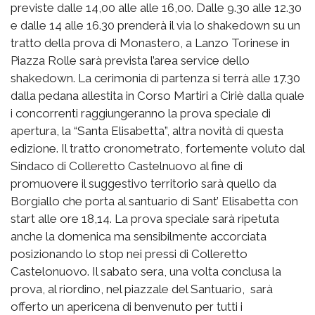
previste dalle 14,00 alle alle 16,00. Dalle 9.30 alle 12.30
e dalle 14 alle 16.30 prenderà il via lo shakedown su un
tratto della prova di Monastero, a Lanzo Torinese in
Piazza Rolle sarà prevista l’area service dello
shakedown. La cerimonia di partenza si terrà alle 17.30
dalla pedana allestita in Corso Martiri a Ciriè dalla quale
i concorrenti raggiungeranno la prova speciale di
apertura, la “Santa Elisabetta”, altra novità di questa
edizione. Il tratto cronometrato, fortemente voluto dal
Sindaco di Colleretto Castelnuovo al fine di
promuovere il suggestivo territorio sarà quello da
Borgiallo che porta al santuario di Sant’ Elisabetta con
start alle ore 18,14. La prova speciale sarà ripetuta
anche la domenica ma sensibilmente accorciata
posizionando lo stop nei pressi di Colleretto
Castelonuovo. Il sabato sera, una volta conclusa la
prova, al riordino, nel piazzale del Santuario, sarà
offerto un apericena di benvenuto per tutti i