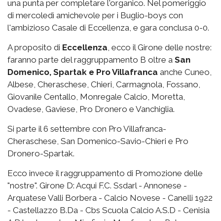
una punta per completare l'organico. Nel pomeriggio
di mercoledì amichevole per i Buglio-boys con
l'ambizioso Casale di Eccellenza, e gara conclusa 0-0.
A proposito di
Eccellenza
, ecco il Girone delle nostre:
faranno parte del raggruppamento B oltre a
San
Domenico, Spartak e Pro Villafranca
anche Cuneo,
Albese, Cheraschese, Chieri, Carmagnola, Fossano,
Giovanile Centallo, Monregale Calcio, Moretta,
Ovadese, Gaviese, Pro Dronero e Vanchiglia.
Si parte il 6 settembre con Pro Villafranca-
Cheraschese, San Domenico-Savio-Chieri e Pro
Dronero-Spartak.
Ecco invece il raggruppamento di Promozione delle
"nostre". Girone D: Acqui F.C. Ssdarl - Annonese -
Arquatese Valli Borbera - Calcio Novese - Canelli 1922
- Castellazzo B.Da - Cbs Scuola Calcio A.S.D - Cenisia