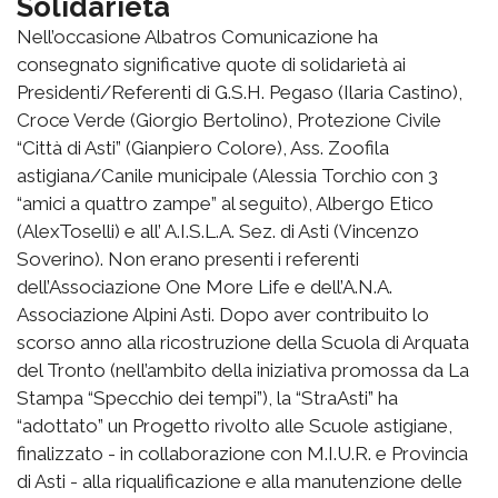
Solidarietà
Nell’occasione Albatros Comunicazione ha
consegnato significative quote di solidarietà ai
Presidenti/Referenti di G.S.H. Pegaso (Ilaria Castino),
Croce Verde (Giorgio Bertolino), Protezione Civile
“Città di Asti” (Gianpiero Colore), Ass. Zoofila
astigiana/Canile municipale (Alessia Torchio con 3
“amici a quattro zampe” al seguito), Albergo Etico
(AlexToselli) e all’ A.I.S.L.A. Sez. di Asti (Vincenzo
Soverino). Non erano presenti i referenti
dell’Associazione One More Life e dell’A.N.A.
Associazione Alpini Asti. Dopo aver contribuito lo
scorso anno alla ricostruzione della Scuola di Arquata
del Tronto (nell’ambito della iniziativa promossa da La
Stampa “Specchio dei tempi”), la “StraAsti” ha
“adottato” un Progetto rivolto alle Scuole astigiane,
finalizzato - in collaborazione con M.I.U.R. e Provincia
di Asti - alla riqualificazione e alla manutenzione delle