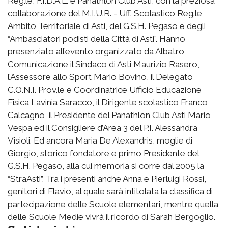
Reg.le, F.I.D.A.L. e Panathlon Club Asti, con la preziosa
collaborazione del M.I.U.R. - Uff. Scolastico Reg.le
Ambito Territoriale di Asti, del G.S.H. Pegaso e degli
“Ambasciatori podisti della Città di Asti”. Hanno
presenziato all’evento organizzato da Albatro
Comunicazione il Sindaco di Asti Maurizio Rasero,
l’Assessore allo Sport Mario Bovino, il Delegato
C.O.N.I. Prov.le e Coordinatrice Ufficio Educazione
Fisica Lavinia Saracco, il Dirigente scolastico Franco
Calcagno, il Presidente del Panathlon Club Asti Mario
Vespa ed il Consigliere d’Area 3 del P.I. Alessandra
Visioli. Ed ancora Maria De Alexandris, moglie di
Giorgio, storico fondatore e primo Presidente del
G.S.H. Pegaso, alla cui memoria si corre dal 2005 la
“StraAsti”. Tra i presenti anche Anna e Pierluigi Rossi,
genitori di Flavio, al quale sarà intitolata la classifica di
partecipazione delle Scuole elementari, mentre quella
delle Scuole Medie vivrà il ricordo di Sarah Bergoglio.