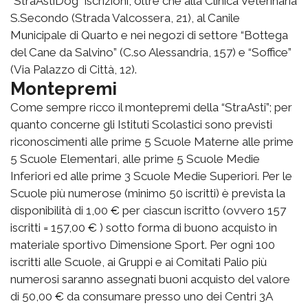
“StraAstiDog” iscrizioni, oltre che alla Clinica Veterinaria
S.Secondo (Strada Valcossera, 21), al Canile
Municipale di Quarto e nei negozi di settore “Bottega
del Cane da Salvino” (C.so Alessandria, 157) e “Soffice”
(Via Palazzo di Città, 12).
Montepremi
Come sempre ricco il montepremi della “StraAsti”; per
quanto concerne gli Istituti Scolastici sono previsti
riconoscimenti alle prime 5 Scuole Materne alle prime
5 Scuole Elementari, alle prime 5 Scuole Medie
Inferiori ed alle prime 3 Scuole Medie Superiori. Per le
Scuole più numerose (minimo 50 iscritti) è prevista la
disponibilità di 1,00 € per ciascun iscritto (ovvero 157
iscritti = 157,00 € ) sotto forma di buono acquisto in
materiale sportivo Dimensione Sport. Per ogni 100
iscritti alle Scuole, ai Gruppi e ai Comitati Palio più
numerosi saranno assegnati buoni acquisto del valore
di 50,00 € da consumare presso uno dei Centri 3A