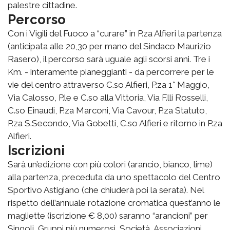
palestre cittadine.
Percorso
Con i Vigili del Fuoco a “curare” in P.za Alfieri la partenza
(anticipata alle 20,30 per mano del Sindaco Maurizio
Rasero), il percorso sarà uguale agli scorsi anni. Tre i
Km. - interamente pianeggianti - da percorrere per le
vie del centro attraverso C.so Alfieri, P.za 1° Maggio,
Via Calosso, P.le e C.so alla Vittoria, Via F.lli Rosselli,
C.so Einaudi, P.za Marconi, Via Cavour, P.za Statuto,
P.za S.Secondo, Via Gobetti, C.so Alfieri e ritorno in P.za
Alfieri.
Iscrizioni
Sarà un’edizione con più colori (arancio, bianco, lime)
alla partenza, preceduta da uno spettacolo del Centro
Sportivo Astigiano (che chiuderà poi la serata). Nel
rispetto dell’annuale rotazione cromatica quest’anno le
magliette (iscrizione € 8,00) saranno “arancioni” per
Singoli, Gruppi più numerosi, Società, Associazioni,