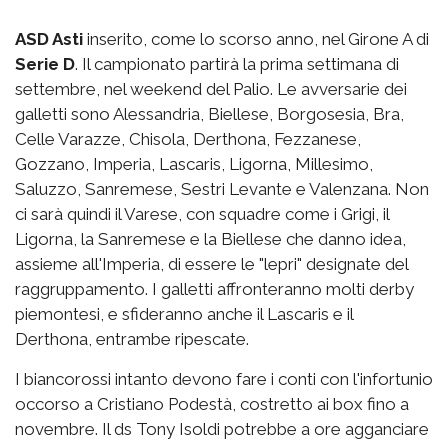
ASD Asti
inserito, come lo scorso anno, nel Girone A di
Serie D
. Il campionato partirà la prima settimana di
settembre, nel weekend del Palio. Le avversarie dei
galletti sono Alessandria, Biellese, Borgosesia, Bra,
Celle Varazze, Chisola, Derthona, Fezzanese,
Gozzano, Imperia, Lascaris, Ligorna, Millesimo,
Saluzzo, Sanremese, Sestri Levante e Valenzana. Non
ci sarà quindi il Varese, con squadre come i Grigi, il
Ligorna, la Sanremese e la Biellese che danno idea,
assieme all'Imperia, di essere le "lepri" designate del
raggruppamento. I galletti affronteranno molti derby
piemontesi, e sfideranno anche il Lascaris e il
Derthona, entrambe ripescate.
I biancorossi intanto devono fare i conti con l'infortunio
occorso a Cristiano Podestà, costretto ai box fino a
novembre. Il ds Tony Isoldi potrebbe a ore agganciare