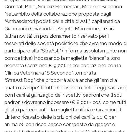
Comitati Palio, Scuole Elementari, Medie e Superiori.
Nell’ambito della collaborazione proposta dagli
“Ambasciatori podisti della città di Asti”, capitanati da
Gianfranco Chiaranda e Angelo Marchione, ci sarà
(altra novità) un posizionamento riservato per i
tesserati delle società podistiche che avranno modo di
partecipare alla “StraAsti” (in forma assolutamente non
competitiva) indossando la maglietta “bianca” a loro
riservata (iscrizione € 9,00). In collaborazione con la
Clinica Veterinaria “S.Secondo” tornerà la
“StraAstiDog” che proporrà al via anche gli "amici a
quattro zampe". Il tutto nel rispetto delle leggi sanitarie,
con i cani al guinzaglio dei rispettivi padroni che (i soli
padroni) dovranno indossare (€ 8,00) - così come tutti
gli altri partecipanti - la maglietta ufficiale (arancione).
L’intero ricavato delle iscrizioni dei cani (2,00 € per
animale), con ricco pacco composto da gadget e
prodotti alimentari, sarà devoluto al Canile municipale.