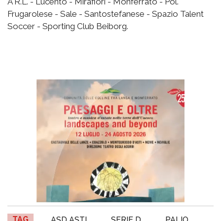
A R.L. - Lucento - Mirafiori - Monferrato - Pol.
Frugarolese - Sale - Santostefanese - Spazio Talent
Soccer - Sporting Club Beiborg.
TAG
ASD ASTI
SERIE D
PALIO