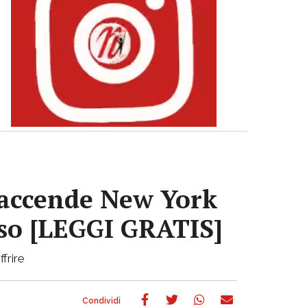
e accende New York
sso [LEGGI GRATIS]
frire