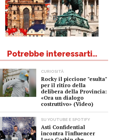
Potrebbe interessarti...
CURIOSITÀ
Rocky il piccione "esulta"
per il ritiro della
delibera della Provincia:
«Ora un dialogo
costruttivo» (Video)
SU YOUTUBE E SPOTIFY
Asti Confidential
incontra l'influencer
Luca Garbin che