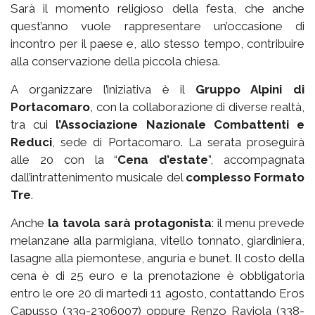
Sarà il momento religioso della festa, che anche
quest’anno vuole rappresentare un’occasione di
incontro per il paese e, allo stesso tempo, contribuire
alla conservazione della piccola chiesa.
A organizzare l’iniziativa è il
Gruppo Alpini di
Portacomaro
, con la collaborazione di diverse realtà,
tra cui
l’Associazione Nazionale Combattenti e
Reduci
, sede di Portacomaro. La serata proseguirà
alle 20 con la “
Cena d’estate
”, accompagnata
dall’intrattenimento musicale del
complesso Formato
Tre
.
Anche
la tavola sarà protagonista
: il menu prevede
melanzane alla parmigiana, vitello tonnato, giardiniera,
lasagne alla piemontese, anguria e bunet. Il costo della
cena è di 25 euro e la prenotazione è obbligatoria
entro le ore 20 di martedì 11 agosto, contattando Eros
Capusso (339-2306007) oppure Renzo Raviola (338-