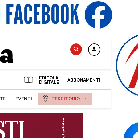
EDICOLA
ABBONAMENTI
DIGITALE
RT
EVENTI
TERRITORIO