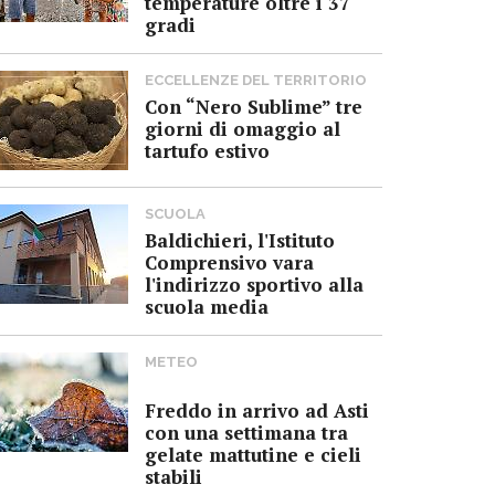
temperature oltre i 37
gradi
ECCELLENZE DEL TERRITORIO
Con “Nero Sublime” tre
giorni di omaggio al
tartufo estivo
SCUOLA
Baldichieri, l'Istituto
Comprensivo vara
l'indirizzo sportivo alla
scuola media
METEO
Freddo in arrivo ad Asti
con una settimana tra
gelate mattutine e cieli
stabili