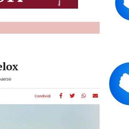
elox
 paese