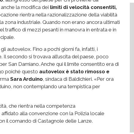
 anche la modifica dei
limiti di velocità consentiti,
cazione rientra nella razionalizzazione della viabilità
lla zona industriale. Quando non erano ancora ultimati
el traffico di mezzi pesanti in manovra in entrata e in
ncipale.
i autovelox. Fino a pochi giorni fa, infatti, i
ue. Il secondo si trovava all’uscita del paese, poco
e per San Damiano. Anche qui il limite consentito era di
ligo poiché questo
autovelox è stato rimosso e
erma
Sara Arduino
, sindaca di Baldichieri. «Per ora
rduino, non contemplando una tempistica per
locità, che rientra nella competenza
affidato alla convenzione con la Polizia locale
on il comando di Castagnole delle Lanze.