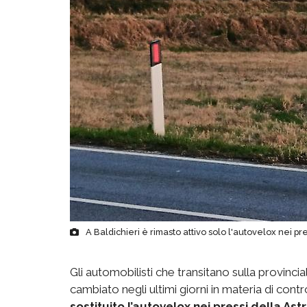
A Baldichieri è rimasto attivo solo l'autovelox nei pre
Gli automobilisti che transitano sulla provinci
cambiato negli ultimi giorni in materia di control
sostituito l’autovelox nei pressi della Ast