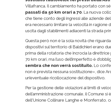
Villafranca. Il cambiamento ha portato con sé
passati da 50 km orari a 70
. La nuova collo
che tiene conto degli ingressi alle aziende de
era necessario limitare la velocità in ragione d
uscita dagli stabilimenti adiacenti la strada pri
Questa però non è la sola novità che riguarda gl
dispositivi sul territorio di Baldichieri erano d
prima della rotatoria che incrocia la direttric
70 km orari, ma l’uso dell’imperfetto è d’obb
sembra che non verrà sostituito.
Lo conf
non è prevista nessuna sostituzione», dice A
un’eventuale ricollocazione del dispositivo.
Per la gestione delle violazioni ai limiti di ve
dell’amministrazione comunale, il Comune si è 
dell’Unione Collinare Langhe e Monferrato, c