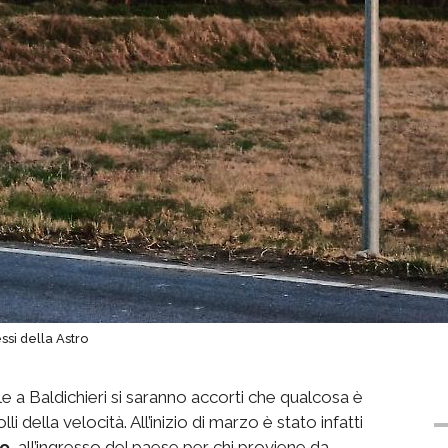
ssi della Astro
ale a Baldichieri si saranno accorti che qualcosa è
li della velocità. All’inizio di marzo è stato infatti
ro
, all’ingresso del paese per chi proviene da