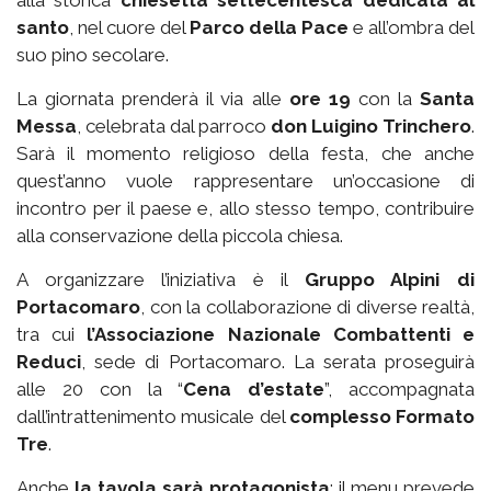
santo
, nel cuore del
Parco della Pace
e all’ombra del
suo pino secolare.
La giornata prenderà il via alle
ore 19
con la
Santa
Messa
, celebrata dal parroco
don Luigino Trinchero
.
Sarà il momento religioso della festa, che anche
quest’anno vuole rappresentare un’occasione di
incontro per il paese e, allo stesso tempo, contribuire
alla conservazione della piccola chiesa.
A organizzare l’iniziativa è il
Gruppo Alpini di
Portacomaro
, con la collaborazione di diverse realtà,
tra cui
l’Associazione Nazionale Combattenti e
Reduci
, sede di Portacomaro. La serata proseguirà
alle 20 con la “
Cena d’estate
”, accompagnata
dall’intrattenimento musicale del
complesso Formato
Tre
.
Anche
la tavola sarà protagonista
: il menu prevede