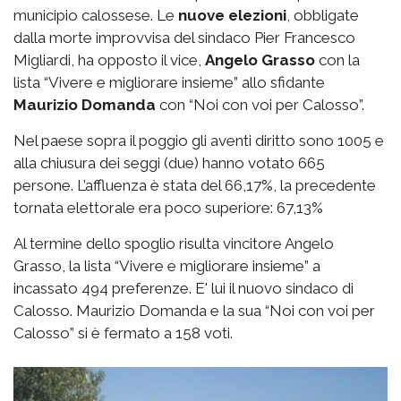
municipio calossese. Le
nuove elezioni
, obbligate
dalla morte improvvisa del sindaco Pier Francesco
Migliardi, ha opposto il vice,
Angelo Grasso
con la
lista “Vivere e migliorare insieme” allo sfidante
Maurizio Domanda
con “Noi con voi per Calosso”.
Nel paese sopra il poggio gli aventi diritto sono 1005 e
alla chiusura dei seggi (due) hanno votato 665
persone. L’affluenza è stata del 66,17%, la precedente
tornata elettorale era poco superiore: 67,13%
Al termine dello spoglio risulta vincitore Angelo
Grasso, la lista “Vivere e migliorare insieme” a
incassato 494 preferenze. E' lui il nuovo sindaco di
Calosso. Maurizio Domanda e la sua “Noi con voi per
Calosso” si è fermato a 158 voti.