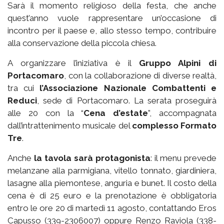
Sarà il momento religioso della festa, che anche
quest’anno vuole rappresentare un’occasione di
incontro per il paese e, allo stesso tempo, contribuire
alla conservazione della piccola chiesa.
A organizzare l’iniziativa è il
Gruppo Alpini di
Portacomaro
, con la collaborazione di diverse realtà,
tra cui
l’Associazione Nazionale Combattenti e
Reduci
, sede di Portacomaro. La serata proseguirà
alle 20 con la “
Cena d’estate
”, accompagnata
dall’intrattenimento musicale del
complesso Formato
Tre
.
Anche
la tavola sarà protagonista
: il menu prevede
melanzane alla parmigiana, vitello tonnato, giardiniera,
lasagne alla piemontese, anguria e bunet. Il costo della
cena è di 25 euro e la prenotazione è obbligatoria
entro le ore 20 di martedì 11 agosto, contattando Eros
Capusso (339-2306007) oppure Renzo Raviola (338-