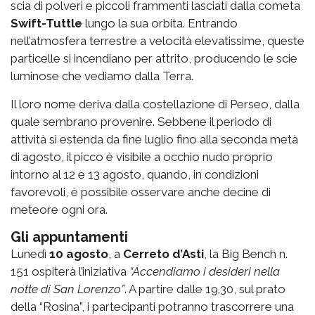
scia di polveri e piccoli frammenti lasciati dalla cometa
Swift-Tuttle
lungo la sua orbita. Entrando
nell’atmosfera terrestre a velocità elevatissime, queste
particelle si incendiano per attrito, producendo le scie
luminose che vediamo dalla Terra.
Il loro nome deriva dalla costellazione di Perseo, dalla
quale sembrano provenire. Sebbene il periodo di
attività si estenda da fine luglio fino alla seconda metà
di agosto, il picco è visibile a occhio nudo proprio
intorno al 12 e 13 agosto, quando, in condizioni
favorevoli, è possibile osservare anche decine di
meteore ogni ora.
Gli appuntamenti
Lunedì
10 agosto
, a
Cerreto d’Asti
, la
Big Bench n.
151
ospiterà l’iniziativa
“Accendiamo i desideri nella
notte di San Lorenzo”
. A partire dalle 19.30, sul prato
della “Rosina”, i partecipanti potranno trascorrere una