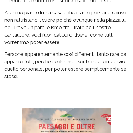
L'ombra di un uomo che suona il sax. Lucio Dalla.
Al primo piano di una casa antica tante persiane chiuse
non rattristano il cuore poichè ovunque nella piazza lui
c'è. Trovo un parallelismo tra il frate ed il nostro
cantautore; voci fuori dal coro, libere, come tutti
vorremmo poter essere.
Persone apparentemente così differenti, tanto rare da
apparire folli, perchè scelgono il sentiero più impervio,
quello personale, per poter essere semplicemente se
stessi.