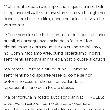
Molti mental coach che imperano in questi anni difficili
insegnano a visualizzare una stanza una volta al giorno
dove vivere il nostro film, dove immaginare la vita che
vorremmo.
Difficile non dire che tutto sommato dei sogni ci hanno
privati, di conseguenza anche della felicità. Non
dimentichiamo comunque che da quando esistiamo,
noi Uomini facciamo Arte, quindi proiettiamo i nostri
sentimenti, la nostra anima ed il nostro cuore al difuori.
Ma perchè? Perchè aldifuori di noi? Come se i
sentimenti non ci appartenessero, come se non
potessimo essere felici se non vedendo la
rappresentazione della felicità stessa.
Ma per fortuna in nostro aiuto sono arrivati i TROLLS;
ci voleva un cartoon come del resto è sempre
accaduto, per illuminarci la via. Figure allegre e pacate,