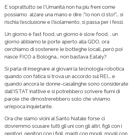
E soprattutto se l'Umanità non ha più freni come
possiamo alzare una mano e dire :"Io non ci sto!"... si
rischia l'esclusione e l'isolamento, si passa per i fessi.
Un giorno è fast food, un giorno è slow food, , un
giorno abbiamo le porte aperto alla GDO, ora
cerchiamo di sostenere le botteghe locali...però poi
nasce FICO a Bologna... non bastava Eataly?
Si parla di insegnare ai giovani la tecnologia robotica
quando con fatica si trova un accordo sul REI... e
quando ancora le donne-casalinghe sono considerate
dall'ISTAT inattive e si potrebbero scrivere fiumi di
parole che dimostrerebbero solo che viviamo
un'epoca inquietante.
Ora che siamo vicini al Santo Natale forse ci
dovremmo scusare tutti gli uni con gli altri, figli con i
genitori, genitori con i figli, mariti con mogli, mogli con