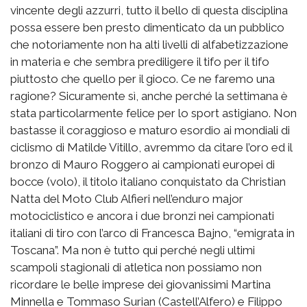
vincente degli azzurri, tutto il bello di questa disciplina
possa essere ben presto dimenticato da un pubblico
che notoriamente non ha alti livelli di alfabetizzazione
in materia e che sembra prediligere il tifo per il tifo
piuttosto che quello per il gioco. Ce ne faremo una
ragione? Sicuramente sì, anche perché la settimana è
stata particolarmente felice per lo sport astigiano. Non
bastasse il coraggioso e maturo esordio ai mondiali di
ciclismo di Matilde Vitillo, avremmo da citare l’oro ed il
bronzo di Mauro Roggero ai campionati europei di
bocce (volo), il titolo italiano conquistato da Christian
Natta del Moto Club Alfieri nell’enduro major
motociclistico e ancora i due bronzi nei campionati
italiani di tiro con l’arco di Francesca Bajno, “emigrata in
Toscana”. Ma non è tutto qui perché negli ultimi
scampoli stagionali di atletica non possiamo non
ricordare le belle imprese dei giovanissimi Martina
Minnella e Tommaso Surian (Castell’Alfero) e Filippo