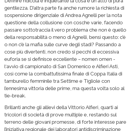
Definire ridicola e inquietante la cosa è un atto di pura
gentilezza. D’altra parte fa anche rumore la richiesta di
sospensione dirigenziale di Andrea Agnelli per la nota
questione della collusione con cosche varie, facendo
passare sottotraccia il vero problema che non è quello
della responsabilità o meno di Agnelli, bensì questo: c’è
o non c’è la mafia sulle curve degli stadi? Passando a
cose più divertenti, non credo si pecchi di eccessiva
euforia se si definisce eccellente – nomen omen -
l‘avvio di campionato di San Domenico e Alfieri Asti,
così come la combattutissima finale di Coppa Italia di
tamburello femminile tra Settime e Tigliole con
l’ennesima vittoria delle prime, ma questa volta solo al
tie-break.
Brillanti anche gli allievi della Vittorio Alfieri, quarti ai
tricolori di società di prove multiple e, restando sul
terreno delle giovani promesse, di forte interesse pare
l’iniziativa regionale dei laboratori antidiscriminazione