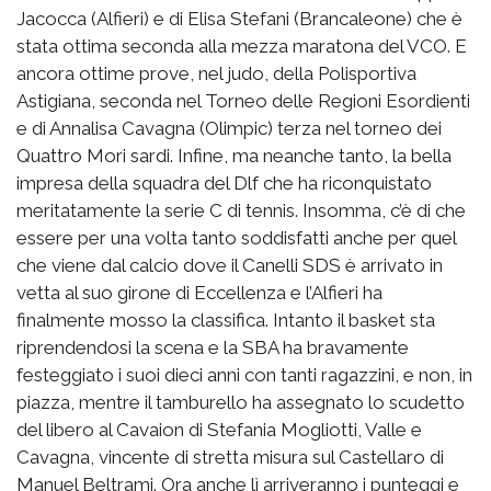
Jacocca (Alfieri) e di Elisa Stefani (Brancaleone) che è
stata ottima seconda alla mezza maratona del VCO. E
ancora ottime prove, nel judo, della Polisportiva
Astigiana, seconda nel Torneo delle Regioni Esordienti
e di Annalisa Cavagna (Olimpic) terza nel torneo dei
Quattro Mori sardi. Infine, ma neanche tanto, la bella
impresa della squadra del Dlf che ha riconquistato
meritatamente la serie C di tennis. Insomma, c’è di che
essere per una volta tanto soddisfatti anche per quel
che viene dal calcio dove il Canelli SDS è arrivato in
vetta al suo girone di Eccellenza e l’Alfieri ha
finalmente mosso la classifica. Intanto il basket sta
riprendendosi la scena e la SBA ha bravamente
festeggiato i suoi dieci anni con tanti ragazzini, e non, in
piazza, mentre il tamburello ha assegnato lo scudetto
del libero al Cavaion di Stefania Mogliotti, Valle e
Cavagna, vincente di stretta misura sul Castellaro di
Manuel Beltrami. Ora anche lì arriveranno i punteggi e