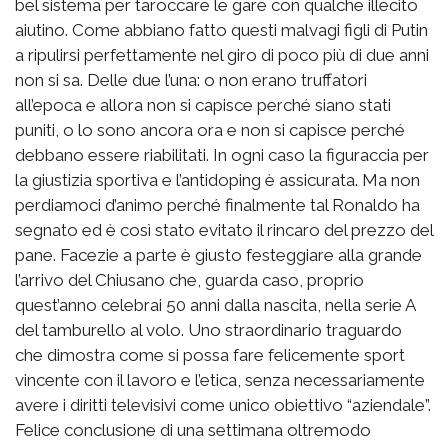
bel sistema per taroccare le gare con qualche illecito
aiutino. Come abbiano fatto questi malvagi figli di Putin
a ripulirsi perfettamente nel giro di poco più di due anni
non si sa. Delle due l’una: o non erano truffatori
all’epoca e allora non si capisce perché siano stati
puniti, o lo sono ancora ora e non si capisce perché
debbano essere riabilitati. In ogni caso la figuraccia per
la giustizia sportiva e l’antidoping è assicurata. Ma non
perdiamoci d’animo perché finalmente tal Ronaldo ha
segnato ed è così stato evitato il rincaro del prezzo del
pane. Facezie a parte è giusto festeggiare alla grande
l’arrivo del Chiusano che, guarda caso, proprio
quest’anno celebrai 50 anni dalla nascita, nella serie A
del tamburello al volo. Uno straordinario traguardo
che dimostra come si possa fare felicemente sport
vincente con il lavoro e l’etica, senza necessariamente
avere i diritti televisivi come unico obiettivo “aziendale”.
Felice conclusione di una settimana oltremodo