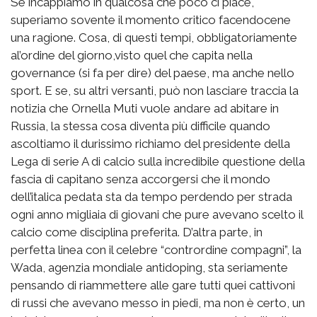
Se incappiamo in qualcosa che poco ci piace,
superiamo sovente il momento critico facendocene
una ragione. Cosa, di questi tempi, obbligatoriamente
al’ordine del giorno,visto quel che capita nella
governance (si fa per dire) del paese, ma anche nello
sport. E se, su altri versanti, può non lasciare traccia la
notizia che Ornella Muti vuole andare ad abitare in
Russia, la stessa cosa diventa più difficile quando
ascoltiamo il durissimo richiamo del presidente della
Lega di serie A di calcio sulla incredibile questione della
fascia di capitano senza accorgersi che il mondo
dell’italica pedata sta da tempo perdendo per strada
ogni anno migliaia di giovani che pure avevano scelto il
calcio come disciplina preferita. D’altra parte, in
perfetta linea con il celebre “contrordine compagni”, la
Wada, agenzia mondiale antidoping, sta seriamente
pensando di riammettere alle gare tutti quei cattivoni
di russi che avevano messo in piedi, ma non è certo, un