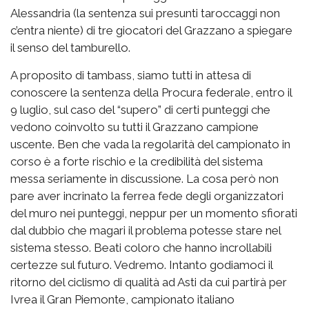
Alessandria (la sentenza sui presunti taroccaggi non
c’entra niente) di tre giocatori del Grazzano a spiegare
il senso del tamburello.
A proposito di tambass, siamo tutti in attesa di
conoscere la sentenza della Procura federale, entro il
9 luglio, sul caso del “supero” di certi punteggi che
vedono coinvolto su tutti il Grazzano campione
uscente. Ben che vada la regolarità del campionato in
corso è a forte rischio e la credibilità del sistema
messa seriamente in discussione. La cosa però non
pare aver incrinato la ferrea fede degli organizzatori
del muro nei punteggi, neppur per un momento sfiorati
dal dubbio che magari il problema potesse stare nel
sistema stesso. Beati coloro che hanno incrollabili
certezze sul futuro. Vedremo. Intanto godiamoci il
ritorno del ciclismo di qualità ad Asti da cui partirà per
Ivrea il Gran Piemonte, campionato italiano