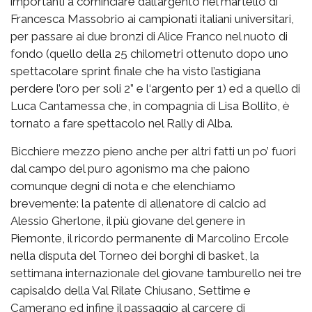
importanti a cominciare dall’argento nel martello di
Francesca Massobrio ai campionati italiani universitari,
per passare ai due bronzi di Alice Franco nel nuoto di
fondo (quello della 25 chilometri ottenuto dopo uno
spettacolare sprint finale che ha visto l’astigiana
perdere l’oro per soli 2” e l‘argento per 1) ed a quello di
Luca Cantamessa che, in compagnia di Lisa Bollito, è
tornato a fare spettacolo nel Rally di Alba.
Bicchiere mezzo pieno anche per altri fatti un po’ fuori
dal campo del puro agonismo ma che paiono
comunque degni di nota e che elenchiamo
brevemente: la patente di allenatore di calcio ad
Alessio Gherlone, il più giovane del genere in
Piemonte, il ricordo permanente di Marcolino Ercole
nella disputa del Torneo dei borghi di basket, la
settimana internazionale del giovane tamburello nei tre
capisaldo della Val Rilate Chiusano, Settime e
Camerano ed infine il passaggio al carcere di