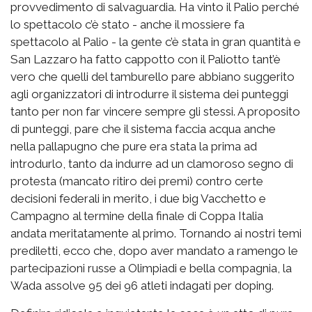
provvedimento di salvaguardia. Ha vinto il Palio perché
lo spettacolo c’è stato - anche il mossiere fa
spettacolo al Palio - la gente c’è stata in gran quantità e
San Lazzaro ha fatto cappotto con il Paliotto tant’è
vero che quelli del tamburello pare abbiano suggerito
agli organizzatori di introdurre il sistema dei punteggi
tanto per non far vincere sempre gli stessi. A proposito
di punteggi, pare che il sistema faccia acqua anche
nella pallapugno che pure era stata la prima ad
introdurlo, tanto da indurre ad un clamoroso segno di
protesta (mancato ritiro dei premi) contro certe
decisioni federali in merito, i due big Vacchetto e
Campagno al termine della finale di Coppa Italia
andata meritatamente al primo. Tornando ai nostri temi
prediletti, ecco che, dopo aver mandato a ramengo le
partecipazioni russe a Olimpiadi e bella compagnia, la
Wada assolve 95 dei 96 atleti indagati per doping.