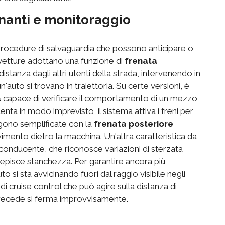
renanti e monitoraggio
a procedure di salvaguardia che possono anticipare o
 vetture adottano una funzione di
frenata
stanza dagli altri utenti della strada, intervenendo in
auto si trovano in traiettoria. Su certe versioni, è
a
capace di verificare il comportamento di un mezzo
enta in modo imprevisto, il sistema attiva i freni per
ngono semplificate con la
frenata posteriore
vimento dietro la macchina. Un'altra caratteristica da
 conducente, che riconosce variazioni di sterzata
pisce stanchezza. Per garantire ancora più
to si sta avvicinando fuori dal raggio visibile negli
 di cruise control che può agire sulla distanza di
 precede si ferma improvvisamente.