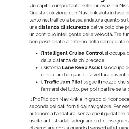
Un capitolo importante nelle innovazioni Nis
Questa soluzione con Navi-link aiuta in fase 
tanto nel traffico a bassa andatura quanto su t
una
distanza di sicurezza
dal veicolo che pr
un controllo intelligente della velocità. Tre f
ben posizionato all'interno della carreggiata e 
l'
Intelligent Cruise Control
si occupa d
della distanza da chi precede;
il sistema
Lane Keep Assist
si occupa de
corsia, anche quando la vettura davanti
il
Traffic Jam Pilot
segue il mezzo che s
fermarsi del tutto, per poi ripartire se le
Il ProPilo con Navi-link è in grado di riconoscer
seconda dei dati forniti dal navigatore. Per es
autonomia l'andatura, senza che il guidatore de
uscite autostradali, adeguando di conseguenza
di cambiare corsia quando i sensori effettuan