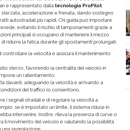
san è rappresentato dalla
tecnologia ProPilot
.
di sterzata, accelerazione e frenata, dando sostegno
ratti autostradali più rapidi. Chi guida può impostare
ecede, evitando il rischio di tamponamenti grazie a
unzioni principali si occupano di mantenere il mezzo
di ridurre la fatica durante gli spostamenti prolungati:
i controllare la velocità e assicura il mantenimento
llo sterzo, favorendo la centralità del veicolo in
 impone un rallentamento;
ta davanti, adeguando la velocità e arrivando a
 condizioni del traffico lo consentono.
e i segnali stradali e di regolare la velocità a
empio, se è impostato un limite, il sistema riduce in
bba intervenire. Inoltre, rileva la presenza di curve o
 il movimento del veicolo e valutando la possibilità
o una segnalazione.