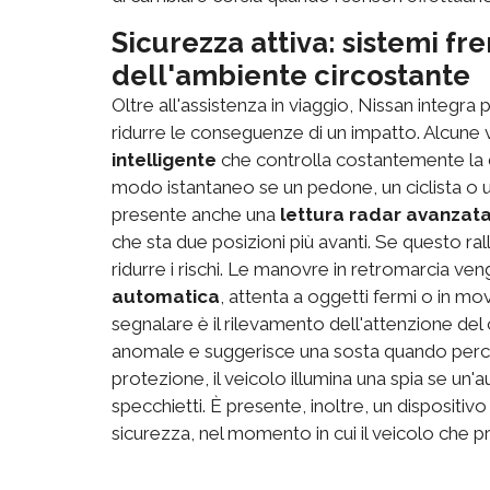
Sicurezza attiva: sistemi f
dell'ambiente circostante
Oltre all'assistenza in viaggio, Nissan integr
ridurre le conseguenze di un impatto. Alcune
intelligente
che controlla costantemente la di
modo istantaneo se un pedone, un ciclista o un'
presente anche una
lettura radar avanzat
che sta due posizioni più avanti. Se questo rall
ridurre i rischi. Le manovre in retromarcia ve
automatica
, attenta a oggetti fermi o in mo
segnalare è il rilevamento dell'attenzione del
anomale e suggerisce una sosta quando perce
protezione, il veicolo illumina una spia se un'au
specchietti. È presente, inoltre, un dispositivo
sicurezza, nel momento in cui il veicolo che