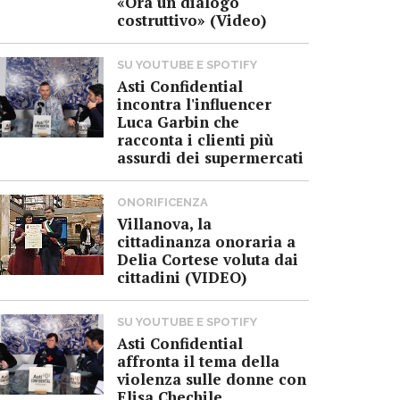
«Ora un dialogo
costruttivo» (Video)
SU YOUTUBE E SPOTIFY
Asti Confidential
incontra l'influencer
Luca Garbin che
racconta i clienti più
assurdi dei supermercati
ONORIFICENZA
Villanova, la
cittadinanza onoraria a
Delia Cortese voluta dai
cittadini (VIDEO)
SU YOUTUBE E SPOTIFY
Asti Confidential
affronta il tema della
violenza sulle donne con
Elisa Chechile