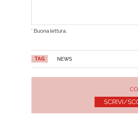
' Buona lettura.
TAG
NEWS
C
SCRIVI/SC