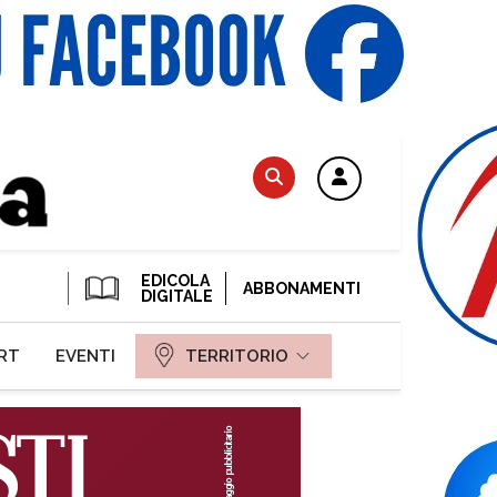
EDICOLA
ABBONAMENTI
DIGITALE
RT
EVENTI
TERRITORIO