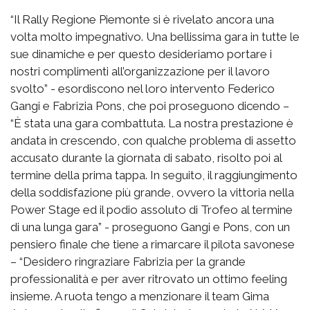
“Il Rally Regione Piemonte si è rivelato ancora una
volta molto impegnativo. Una bellissima gara in tutte le
sue dinamiche e per questo desideriamo portare i
nostri complimenti all’organizzazione per il lavoro
svolto” - esordiscono nel loro intervento Federico
Gangi e Fabrizia Pons, che poi proseguono dicendo –
“È stata una gara combattuta. La nostra prestazione è
andata in crescendo, con qualche problema di assetto
accusato durante la giornata di sabato, risolto poi al
termine della prima tappa. In seguito, il raggiungimento
della soddisfazione più grande, ovvero la vittoria nella
Power Stage ed il podio assoluto di Trofeo al termine
di una lunga gara” - proseguono Gangi e Pons, con un
pensiero finale che tiene a rimarcare il pilota savonese
– “Desidero ringraziare Fabrizia per la grande
professionalità e per aver ritrovato un ottimo feeling
insieme. A ruota tengo a menzionare il team Gima