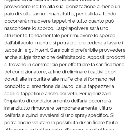
provvedere inoltre alla sua igienizzazione almeno un
paio di volte l’anno. Innanzitutto, per pulirla a fondo,
occorrerà rimuovere tappetini e tutto quanto può
nascondere lo sporco. L’aspirapolvere sarà uno
strumento fondamentale per rimuovere lo sporco
dall’abitacolo; mentre si potrà poi procedere a lavare i
tappetini e gli interni. Sarà quindi preferibile provvedere
anche all’igienizzazione dell’abitacolo. Appositi prodotti
si trovano in commercio per effettuare la sanificazione
del condizionatore, al fine di eliminare i cattivi odori
dovuti alle impurità e alle muffe che si formano nel
condotto di areazione dell’auto, della tappezzeria,
sedili e tappetini e anche dei vetri. Per igienizzare
l’impianto di condizionamento dell’aria occorrerà
innanzitutto rimuovere temporaneamente il filtro
dell’aria e quindi avvalersi di uno spray specifico. Si
potrà anche valutare la possibilità di sanificare l’auto
attraverso un trattamento all’ozono, da effettuare