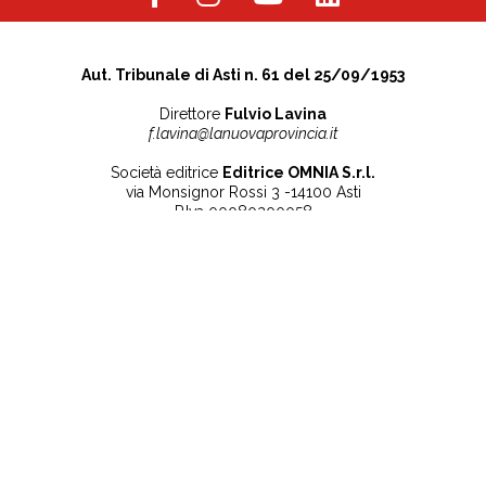
Aut. Tribunale di Asti n. 61 del 25/09/1953
Direttore
Fulvio Lavina
f.lavina@lanuovaprovincia.it
Società editrice
Editrice OMNIA S.r.l.
via Monsignor Rossi 3 -14100 Asti
P.Iva 00080200058
Contatti
Note legali
Tel:
+39 0141 532186
Privacy Policy
info@lanuovaprovincia.it
Cookie Policy
segreteria@lanuovaprovincia.it
Dichiarazione di
sito@lanuovaprovincia.it
accessibilità
Aggiorna le preferenze
sui cookie