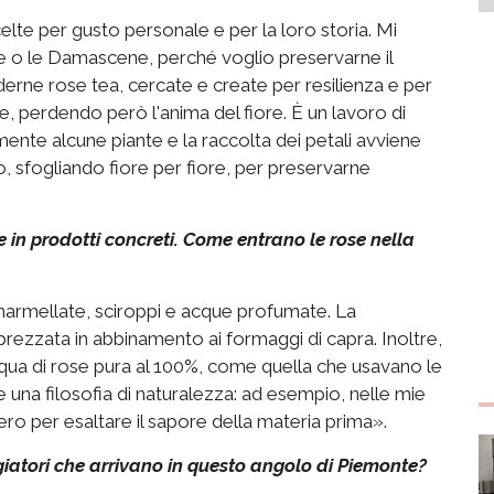
celte per gusto personale e per la loro storia. Mi
he o le Damascene, perché voglio preservarne il
rne rose tea, cercate e create per resilienza e per
e, perdendo però l'anima del fiore. È un lavoro di
nte alcune piante e la raccolta dei petali avviene
, sfogliando fiore per fiore, per preservarne
e in prodotti concreti. Come entrano le rose nella
marmellate, sciroppi e acque profumate. La
prezzata in abbinamento ai formaggi di capra. Inoltre,
l'acqua di rose pura al 100%, come quella che usavano le
 una filosofia di naturalezza: ad esempio, nelle mie
o per esaltare il sapore della materia prima».
giatori che arrivano in questo angolo di Piemonte?