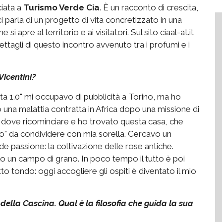
ciata a
Turismo Verde Cia
. È un racconto di crescita,
 parla di un progetto di vita concretizzato in una
 si apre al territorio e ai visitatori. Sul sito ciaal-at.it
ettagli di questo incontro avvenuto tra i profumi e i
Vicentini?
ita 1.0" mi occupavo di pubblicità a Torino, ma ho
na malattia contratta in Africa dopo una missione di
to dove ricominciare e ho trovato questa casa, che
ro" da condividere con mia sorella. Cercavo un
e passione: la coltivazione delle rose antiche.
lo un campo di grano. In poco tempo il tutto è poi
tto tondo: oggi accogliere gli ospiti è diventato il mio
ella Cascina. Qual è la filosofia che guida la sua