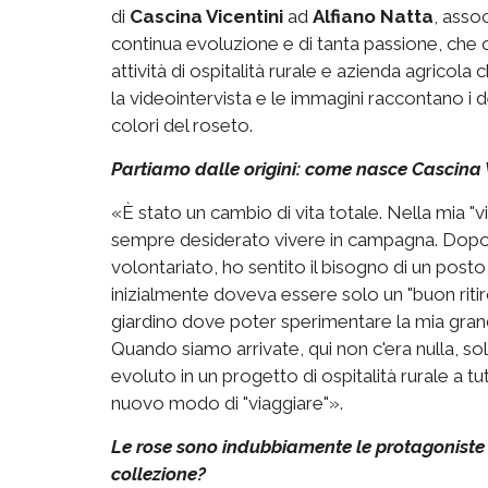
di
Cascina Vicentini
ad
Alfiano Natta
, asso
continua evoluzione e di tanta passione, che ci
attività di ospitalità rurale e azienda agricola che
la videointervista e le immagini raccontano i d
colori del roseto.
Partiamo dalle origini: come nasce Cascina 
«È stato un cambio di vita totale. Nella mia "v
sempre desiderato vivere in campagna. Dopo u
volontariato, ho sentito il bisogno di un pos
inizialmente doveva essere solo un "buon riti
giardino dove poter sperimentare la mia grand
Quando siamo arrivate, qui non c'era nulla, so
evoluto in un progetto di ospitalità rurale a tu
nuovo modo di "viaggiare"».
Le rose sono indubbiamente le protagoniste d
collezione?