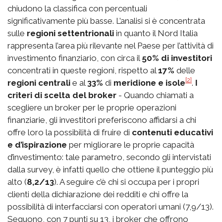
chiudono la classifica con percentuali
significativamente più basse. L’analisi si è concentrata
sulle
regioni settentrionali
in quanto il Nord Italia
rappresenta l’area più rilevante nel Paese per l’attività di
investimento finanziario, con circa il
50% di investitori
concentrati in queste regioni, rispetto al
17%
delle
[2]
regioni centrali
e al
33%
di
meridione e isole
.
I
criteri di scelta del broker
- Quando chiamati a
scegliere un broker per le proprie operazioni
finanziarie, gli investitori preferiscono affidarsi a chi
offre loro la possibilità di fruire di
contenuti educativi
e d’ispirazione
per migliorare le proprie capacità
d’investimento: tale parametro, secondo gli intervistati
dalla survey, è infatti quello che ottiene il punteggio più
alto (
8,2/13
). A seguire c’è chi si occupa per i propri
clienti della dichiarazione dei redditi e chi offre la
possibilità di interfacciarsi con operatori umani (7,9/13).
Seguono, con 7 punti su 13, i broker che offrono