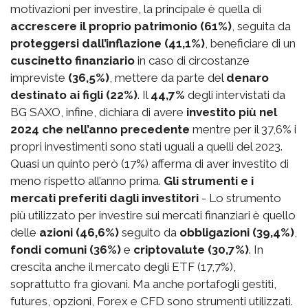
motivazioni per investire, la principale è quella di
accrescere il proprio patrimonio (61%)
, seguita da
proteggersi dall’inflazione (41,1%)
, beneficiare di un
cuscinetto finanziario
in caso di circostanze
impreviste
(36,5%)
, mettere da parte del
denaro
destinato ai figli (22%)
. Il
44,7%
degli intervistati da
BG SAXO, infine, dichiara di avere
investito più nel
2024 che nell’anno precedente
mentre per il 37,6% i
propri investimenti sono stati uguali a quelli del 2023.
Quasi un quinto però (17%) afferma di aver investito di
meno rispetto all’anno prima.
Gli strumenti e i
mercati preferiti dagli investitori
- Lo strumento
più utilizzato per investire sui mercati finanziari è quello
delle
azioni (46,6%)
seguito da
obbligazioni (39,4%)
,
fondi comuni (36%)
e
criptovalute (30,7%)
. In
crescita anche il mercato degli ETF (17,7%),
soprattutto fra giovani. Ma anche portafogli gestiti,
futures, opzioni, Forex e CFD sono strumenti utilizzati.