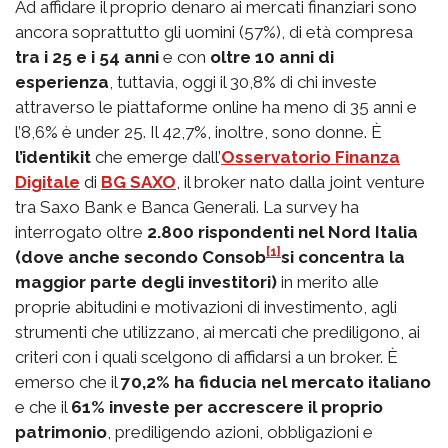
Ad affidare il proprio denaro ai mercati finanziari sono
ancora soprattutto gli uomini (57%), di età compresa
tra i 25 e i 54 anni
e con
oltre 10 anni di
esperienza
, tuttavia, oggi il 30,8% di chi investe
attraverso le piattaforme online ha meno di 35 anni e
l’8,6% è under 25. Il 42,7%, inoltre, sono donne. È
l’identikit
che emerge dall’
Osservatorio Finanza
Digitale
di
BG SAXO
, il broker nato dalla joint venture
tra Saxo Bank e Banca Generali. La survey ha
interrogato oltre
2.800 rispondenti nel Nord Italia
[1]
(dove anche secondo Consob
si concentra la
maggior parte degli investitori)
in merito alle
proprie abitudini e motivazioni di investimento, agli
strumenti che utilizzano, ai mercati che prediligono, ai
criteri con i quali scelgono di affidarsi a un broker. È
emerso che il
70,2% ha fiducia nel mercato italiano
e che il
61% investe per accrescere il proprio
patrimonio
, prediligendo azioni, obbligazioni e