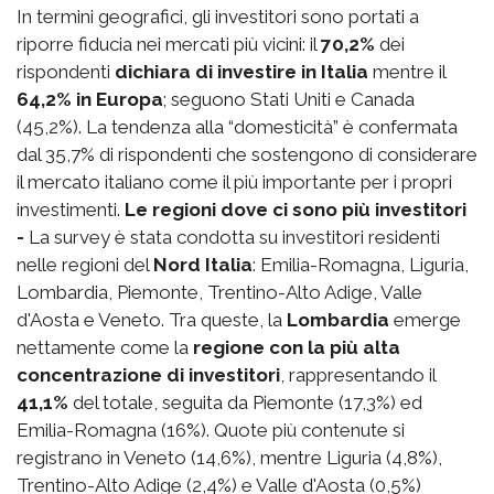
In termini geografici, gli investitori sono portati a
riporre fiducia nei mercati più vicini: il
70,2%
dei
rispondenti
dichiara di investire in Italia
mentre il
64,2% in Europa
; seguono Stati Uniti e Canada
(45,2%). La tendenza alla “domesticità” è confermata
dal 35,7% di rispondenti che sostengono di considerare
il mercato italiano come il più importante per i propri
investimenti.
Le regioni dove ci sono più investitori
-
La survey è stata condotta su investitori residenti
nelle regioni del
Nord Italia
: Emilia-Romagna, Liguria,
Lombardia, Piemonte, Trentino-Alto Adige, Valle
d'Aosta e Veneto. Tra queste, la
Lombardia
emerge
nettamente come la
regione con la più alta
concentrazione di investitori
, rappresentando il
41,1%
del totale, seguita da Piemonte (17,3%) ed
Emilia-Romagna (16%). Quote più contenute si
registrano in Veneto (14,6%), mentre Liguria (4,8%),
Trentino-Alto Adige (2,4%) e Valle d'Aosta (0,5%)