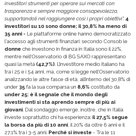
investitori strumenti per operare sui mercati con
trasparenza e sempre maggiore consapevolezza,
supportandoli nel raggiungere così i propri obiettivi”.
4
investitori su 10 sono donne; il 30,8% ha meno di
35 anni
-
Le piattaforme online hanno democratizzato
l'accesso agli strumenti finanziari: secondo Consob le
donne
che investono in finanza in Italia sono il 22%,
mentre nell’Osservatorio di BG SAXO rappresentano
quasi la metà
(42,7%)
. L’investitore medio italiano ha
tra i 25 e i 54 anni, ma, come si legge nell’Osservatorio
analizzando le altre fasce di età, all’interno del 30,8% di
under
35
fa la sua comparsa un
8,6%
costituito da
under 25: è il segnale che il mondo degli
investimenti si sta aprendo sempre di più ai
giovani
. Dal sondaggio emerge, inoltre, che in Italia
investe soprattutto chi ha esperienza:
il 27,5% segue
la borsa da più di 10 anni
, il 20% da oltre 6 anni e il
27,1% tra i 3-5 anni.
Perché si investe
- Tra le 11