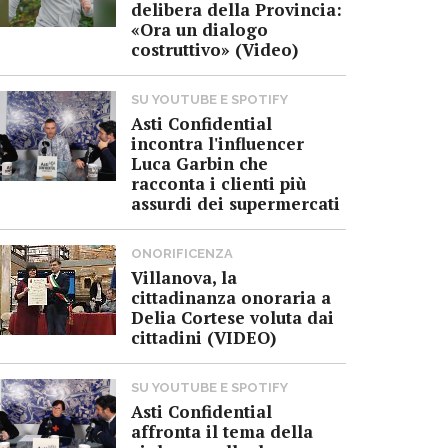
delibera della Provincia:
«Ora un dialogo
costruttivo» (Video)
SU YOUTUBE E SPOTIFY
Asti Confidential
incontra l'influencer
Luca Garbin che
racconta i clienti più
assurdi dei supermercati
ONORIFICENZA
Villanova, la
cittadinanza onoraria a
Delia Cortese voluta dai
cittadini (VIDEO)
SU YOUTUBE E SPOTIFY
Asti Confidential
affronta il tema della