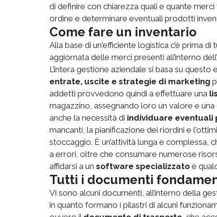
di definire con chiarezza quali e quante merc
ordine e determinare eventuali prodotti invend
Come fare un inventario
Alla base di un'efficiente logistica c’è prima di 
aggiornata delle merci presenti all’interno dell
L’intera gestione aziendale si basa su questo
entrate, uscite e strategie di marketing
p
addetti provvedono quindi a effettuare una
li
magazzino, assegnando loro un valore e una clas
anche la necessità di
individuare eventuali
mancanti, la pianificazione dei riordini e l'otti
stoccaggio. È un’attività lunga e complessa, 
a errori, oltre che consumare numerose risors
affidarsi a un
software specializzato
è qual
Tutti i documenti fondamen
Vi sono alcuni documenti, all’interno della g
in quanto formano i pilastri di alcuni funziona
ovvero il
documento di trasporto
, che acc