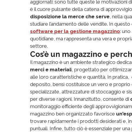
aggiornati: sono tutte queste le motivazioni d
è il cuore pulsante della catena di approvvi
disposizione la merce che serve
, nella qu
studiare l’andamento delle vendite. In questo
software per la gestione magazzino
: uno
quotidiane, ma rappresenta una vera e propria
settore.
Cos’è un magazzino e perc
Il magazzino è un ambiente strategico dedica
merci e material
i, progettato per ottimizzar
alle loro caratteristiche e quantità. In pratica
deposito, bensì costituisce un vero e proprio
specializzate, attrezzature di stoccaggio e si
per diverse ragioni. Innanzitutto, consente di
monitoraggio efficiente degli approvvigionamen
magazzino ben organizzato favorisce
un'esp
trovare rapidamente i prodotti desiderati e, i
puntuali. Infine, tutto ciò è essenziale per una