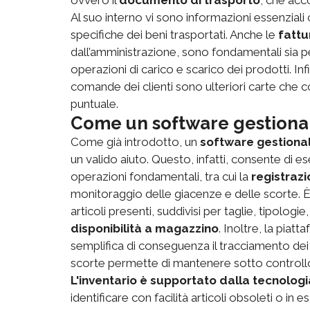
Al suo interno vi sono informazioni essenziali
specifiche dei beni trasportati. Anche le
fattu
dall’amministrazione, sono fondamentali sia pe
operazioni di carico e scarico dei prodotti. Infi
comande dei clienti sono ulteriori carte che co
puntuale.
Come un software gestional
Come già introdotto, un
software gestiona
un valido aiuto. Questo, infatti, consente di e
operazioni fondamentali, tra cui la
registrazi
monitoraggio delle giacenze e delle scorte. È po
articoli presenti, suddivisi per taglie, tipologie
disponibilità a magazzino
. Inoltre, la piat
semplifica di conseguenza il tracciamento dei 
scorte permette di mantenere sotto controllo l'
L'inventario è supportato dalla tecnologi
identificare con facilità articoli obsoleti o i