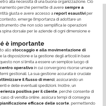
ietro alla necessità di una buona organizzazione. Ciò
gionamento perché permette di avere
sempre a
antità giusta e avere accesso a
report esaustivi
per
 contesto, emerge l’importanza di adottare un
 strumento che non solo semplifica le operazioni
 spina dorsale per le aziende di ogni dimensione e
hé è importante
to allo
stoccaggio e alla movimentazione di
e la disposizione e la gestione degli articoli in base
, questo non si limita a essere un semplice luogo di
centro operativo
in cui convergono risorse umane
stemi gestionali. La sua gestione accurata è cruciale
ottimizzare il flusso di merci
, assicurando un
ti e delle eventuali spedizioni. Inoltre, un
erienza positiva per il cliente
, perché consente di
n caso di vendita online, assicura tempi di consegna
pianificazione efficace delle scorte
, permettendo