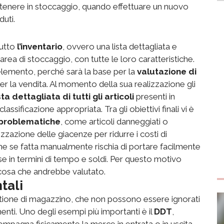
i tenere in stoccaggio, quando effettuare un nuovo
uti.
tutto
l’inventario
, ovvero una lista dettagliata e
’area di stoccaggio, con tutte le loro caratteristiche.
 elemento, perché sarà la base per la
valutazione di
er la vendita. Al momento della sua realizzazione gli
sta dettagliata di tutti gli articoli
presenti in
sificazione appropriata. Tra gli obiettivi finali vi è
 problematiche
, come articoli danneggiati o
mizzazione delle giacenze per ridurre i costi di
che se fatta manualmente rischia di portare facilmente
e in termini di tempo e soldi. Per questo motivo
cosa che andrebbe valutato.
tali
estione di magazzino, che non possono essere ignorati
menti. Uno degli esempi più importanti è il
DDT
,
ompagna fisicamente la merce in entrata o in uscita.