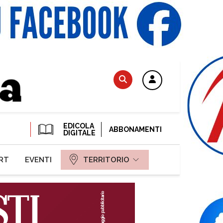
EDICOLA
ABBONAMENTI
DIGITALE
RT
EVENTI
TERRITORIO