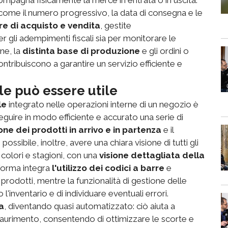
 come il numero progressivo, la data di consegna e le
re di acquisto e vendita
, gestite
r gli adempimenti fiscali sia per monitorare le
ne, la
distinta base di produzione
e gli ordini o
ntribuiscono a garantire un servizio efficiente e
e può essere utile
le
integrato nelle operazioni interne di un negozio è
seguire in modo efficiente e accurato una serie di
one dei prodotti in arrivo e in partenza
e il
ssibile, inoltre, avere una chiara visione di tutti gli
, colori e stagioni, con una
visione dettagliata della
taforma integra
l'utilizzo dei codici a barre
e
prodotti, mentre la funzionalità di gestione delle
inventario e di individuare eventuali errori.
a
, diventando quasi automatizzato: ciò aiuta a
n esaurimento, consentendo di ottimizzare le scorte e