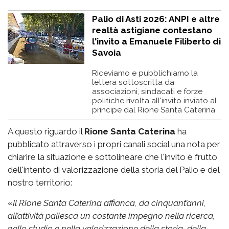
Palio di Asti 2026: ANPI e altre
realtà astigiane contestano
l'invito a Emanuele Filiberto di
Savoia
Riceviamo e pubblichiamo la
lettera sottoscritta da
associazioni, sindacati e forze
politiche rivolta all'invito inviato al
principe dal Rione Santa Caterina
A questo riguardo il
Rione Santa Caterina
ha
pubblicato attraverso i propri canali social una nota per
chiarire la situazione e sottolineare che l'invito è frutto
dell'intento di valorizzazione della storia del Palio e del
nostro territorio:
«
Il Rione Santa Caterina affianca, da cinquant’anni,
all’attività paliesca un costante impegno nella ricerca,
nello studio e nella valorizzazione della storia, della