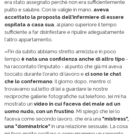
era stato assegnato perché non era sufficientemente
pulito e salubre. Con le valigie in mano,
aveva
accettato la proposta dell'infermiere di essere
ospitata a casa sua
, al piano superiore il tempo
sufficiente a far disinfestare e ripulire adeguatamente
l'altro appartamento.
«Fin da subito abbiamo stretto amicizia e in poco
tempo
è nata una confidenza anche di altro tipo
-
ha raccontato l'imputato - al punto che già mi aveva
toccato durante l'orario di lavoro e
ci sono le chat
che lo confermano
. Il giorno dopo, mentre ci
trovavamo sul letto di lei a guardare le nostre
reciproche gallerie fotografiche sul telefono, lei mi ha
mostrato un
video in cui faceva del male ad un
uomo nudo, con un frustino
. Mi spiegò che lei lo
faceva come secondo lavoro, che era una
"mistress",
una "dominatrice"
in una relazione sessuale. La cosa
mi fece molto eccitare e consumammo un rapporto.