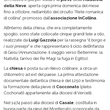
della Neve
, aperta ogni prima domenica del mese
fino a ottobre, nell’ambito del circuito “Rete romanica
di collina”, promosso dall’
associazione
InCollina
.
All’interno della chiesa, che era completamente
spoglio, sono state collocate cinque grandi tele a olio,
realizzate da
Luigi Gazzola
per la rassegna “
Il borgo e
i suoi presepi
” e che rappresentano il ciclo dell’infanzia
di Gesù (Annunciazione, il viaggio verso Betlemme, la
Natività, l’arrivo dei Re Magi, la fuga in Egitto).
La
chiesa
è posta su un rilievo collinare, a circa un
chilometro ad est del paese. La prima attestazione
documentale dell’antica chiesa è del 1250 e testimonia
la formazione della pieve di
Cocconato
(plebs
Cochonati) appartenente alla diocesi di Vercelli.
Nel 1474 passò alla diocesi di
Casale
, costituita in
buona parte da pievi del Monferrato scorporate da