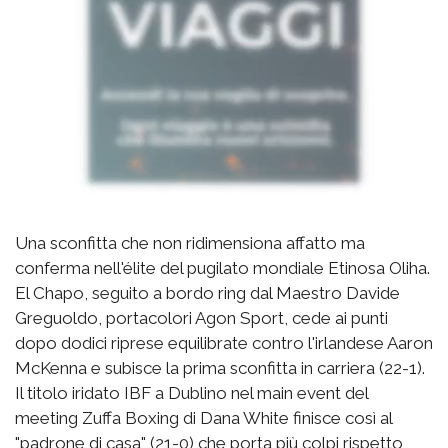
Una sconfitta che non ridimensiona affatto ma
conferma nell'élite del pugilato mondiale Etinosa Oliha.
El Chapo, seguito a bordo ring dal Maestro Davide
Greguoldo, portacolori Agon Sport, cede ai punti
dopo dodici riprese equilibrate contro l'irlandese Aaron
McKenna e subisce la prima sconfitta in carriera (22-1).
Il titolo iridato IBF a Dublino nel main event del
meeting Zuffa Boxing di Dana White finisce così al
"padrone di casa" (21-0) che porta più colpi rispetto