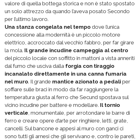
valore di quella bottega storica e non è stato spostato
un solo attrezzo da quando l’aveva posato Secondo
per l’ultimo lavoro.
Una stanza congelata nel tempo
dove l’unica
concessione alla modernità è un piccolo motore
elettrico, accroccato dal vecchio fabbro, per far girare
la mola.
Il grande incudine campeggia al centro
del piccolo locale con soffitto in mattoni a vista anneriti
dal fumo che usciva dalla
forgia con tiraggio
incanalato direttamente in una canna fumaria
nel muro
. Il grande
mantice azionato a pedali
per
soffiare sulle braci in modo da far raggiungere la
temperatura giusta al ferro che Secund spostava sul
vicino incudine per battere e modellare.
Il tornio
verticale
, monumentale, per arrotondare le barre di
ferro e creare opere d’arte per ringhiere, letti, grate,
cancelli. Sul bancone e appesi al muro con ganci ci
sono tutti gli arnesi che gli servivano e, contro le pareti,