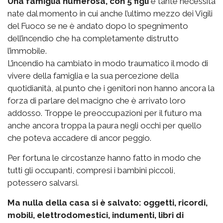
Una famiglia numerosa, con 5 figli
e tante necessità
nate dal momento in cui anche l’ultimo mezzo dei Vigili
del Fuoco se ne è andato dopo lo spegnimento
dell’incendio che ha completamente distrutto
l’immobile.
L’incendio ha cambiato in modo traumatico il modo di
vivere della famiglia e la sua percezione della
quotidianità, al punto che i genitori non hanno ancora la
forza di parlare del macigno che è arrivato loro
addosso. Troppe le preoccupazioni per il futuro ma
anche ancora troppa la paura negli occhi per quello
che poteva accadere di ancor peggio.
Per fortuna le circostanze hanno fatto in modo che
tutti gli occupanti, compresi i bambini piccoli,
potessero salvarsi.
Ma nulla della casa si è salvato: oggetti, ricordi,
mobili, elettrodomestici, indumenti, libri di