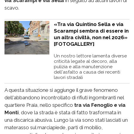
via Scarampi e via Sella
in seguito ad alcuni lavori di
scavo.
«Tra via Quintino Sella e via
Scarampi sembra di essere in
un altra civiltà, non nel 2026»
[FOTOGALLERY]
Un nostro lettore lamenta diverse
criticità legate al decoro, alla
pulizia e alla manutenzione
dell'asfalto a causa dei recenti
lavori stradali
A questa situazione si aggiunge il grave fenomeno
dell'abbandono incontrollato di rifiuti ingombranti nel
quartiere Praia, nello specifico
tra via Fenoglio e via
Monti
, dove la strada è stata di fatto trasformata in
una discarica abusiva. Lungo la via sono stati lasciati un
materasso sul marciapiede, parti di mobilio,