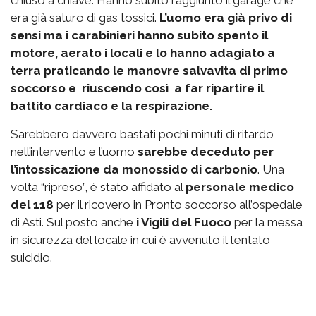
chiuso a chiave. Hanno subito raggiunto il garage che
era già saturo di gas tossici.
L’uomo era già privo di
sensi ma i carabinieri hanno subito spento il
motore, aerato i locali e lo hanno adagiato a
terra praticando le manovre salvavita di primo
soccorso e riuscendo così a far ripartire il
battito cardiaco e la respirazione.
Sarebbero davvero bastati pochi minuti di ritardo
nell’intervento e l’uomo
sarebbe deceduto per
l’intossicazione da monossido di carbonio
. Una
volta “ripreso”, è stato affidato al
personale medico
del 118
per il ricovero in Pronto soccorso all’ospedale
di Asti. Sul posto anche
i Vigili del Fuoco
per la messa
in sicurezza del locale in cui è avvenuto il tentato
suicidio.