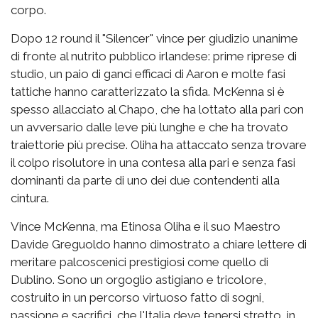
corpo.
Dopo 12 round il "Silencer" vince per giudizio unanime
di fronte al nutrito pubblico irlandese: prime riprese di
studio, un paio di ganci efficaci di Aaron e molte fasi
tattiche hanno caratterizzato la sfida. McKenna si è
spesso allacciato al Chapo, che ha lottato alla pari con
un avversario dalle leve più lunghe e che ha trovato
traiettorie più precise. Oliha ha attaccato senza trovare
il colpo risolutore in una contesa alla pari e senza fasi
dominanti da parte di uno dei due contendenti alla
cintura.
Vince McKenna, ma Etinosa Oliha e il suo Maestro
Davide Greguoldo hanno dimostrato a chiare lettere di
meritare palcoscenici prestigiosi come quello di
Dublino. Sono un orgoglio astigiano e tricolore,
costruito in un percorso virtuoso fatto di sogni,
passione e sacrifici, che l'Italia deve tenersi stretto, in