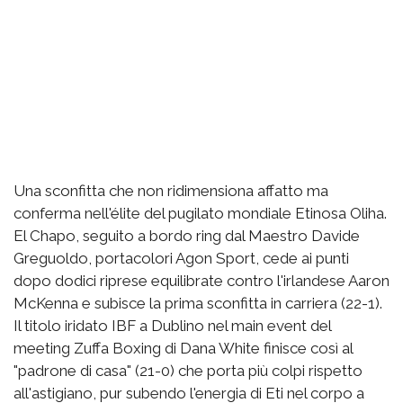
Una sconfitta che non ridimensiona affatto ma
conferma nell'élite del pugilato mondiale Etinosa Oliha.
El Chapo, seguito a bordo ring dal Maestro Davide
Greguoldo, portacolori Agon Sport, cede ai punti
dopo dodici riprese equilibrate contro l'irlandese Aaron
McKenna e subisce la prima sconfitta in carriera (22-1).
Il titolo iridato IBF a Dublino nel main event del
meeting Zuffa Boxing di Dana White finisce così al
"padrone di casa" (21-0) che porta più colpi rispetto
all'astigiano, pur subendo l'energia di Eti nel corpo a