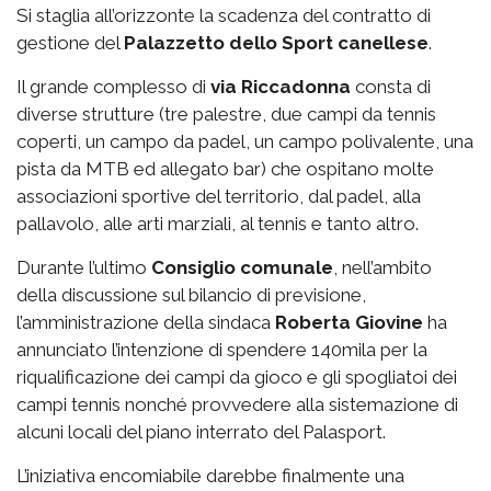
Si staglia all’orizzonte la scadenza del contratto di
gestione del
Palazzetto
dello Sport canellese
.
Il grande complesso di
via
Riccadonna
consta di
diverse strutture (tre palestre, due campi da tennis
coperti, un campo da padel, un campo polivalente, una
pista da MTB ed allegato bar) che ospitano molte
associazioni sportive del territorio, dal padel, alla
pallavolo, alle arti marziali, al tennis e tanto altro.
Durante l’ultimo
Consiglio comunale
, nell’ambito
della discussione sul bilancio di previsione,
l’amministrazione della sindaca
Roberta Giovine
ha
annunciato l’intenzione di spendere 140mila per la
riqualificazione dei campi da gioco e gli spogliatoi dei
campi tennis nonché provvedere alla sistemazione di
alcuni locali del piano interrato del Palasport.
L’iniziativa encomiabile darebbe finalmente una