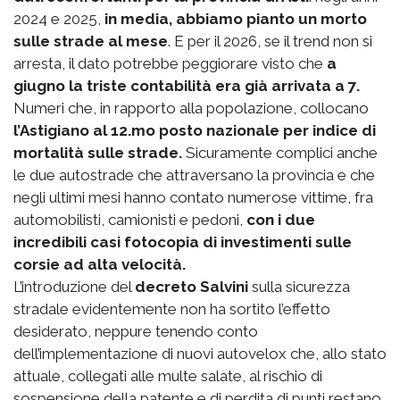
2024 e 2025,
in media, abbiamo pianto un morto
sulle strade al mese
. E per il 2026, se il trend non si
arresta, il dato potrebbe peggiorare visto che
a
giugno la triste contabilità era già arrivata a 7.
Numeri che, in rapporto alla popolazione, collocano
l’Astigiano al 12.mo posto nazionale per indice di
mortalità sulle strade.
Sicuramente complici anche
le due autostrade che attraversano la provincia e che
negli ultimi mesi hanno contato numerose vittime, fra
automobilisti, camionisti e pedoni,
con i due
incredibili casi fotocopia di investimenti sulle
corsie ad alta velocità.
L’introduzione del
decreto Salvini
sulla sicurezza
stradale evidentemente non ha sortito l’effetto
desiderato, neppure tenendo conto
dell’implementazione di nuovi autovelox che, allo stato
attuale, collegati alle multe salate, al rischio di
sospensione della patente e di perdita di punti restano