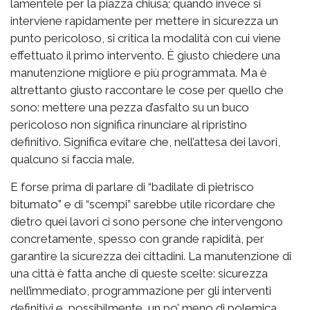
lamentele per la piazza chiusa; quando invece si
interviene rapidamente per mettere in sicurezza un
punto pericoloso, si critica la modalità con cui viene
effettuato il primo intervento. È giusto chiedere una
manutenzione migliore e più programmata. Ma è
altrettanto giusto raccontare le cose per quello che
sono: mettere una pezza d’asfalto su un buco
pericoloso non significa rinunciare al ripristino
definitivo. Significa evitare che, nell’attesa dei lavori,
qualcuno si faccia male.
E forse prima di parlare di “badilate di pietrisco
bitumato” e di “scempi” sarebbe utile ricordare che
dietro quei lavori ci sono persone che intervengono
concretamente, spesso con grande rapidità, per
garantire la sicurezza dei cittadini. La manutenzione di
una città è fatta anche di queste scelte: sicurezza
nell’immediato, programmazione per gli interventi
definitivi e, possibilmente, un po’ meno di polemica.