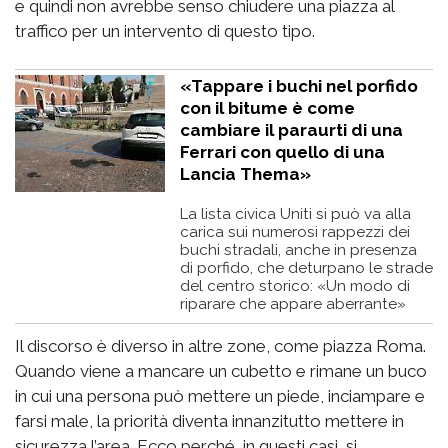
e quindi non avrebbe senso chiudere una piazza al
traffico per un intervento di questo tipo.
«Tappare i buchi nel porfido
con il bitume è come
cambiare il paraurti di una
Ferrari con quello di una
Lancia Thema»
La lista civica Uniti si può va alla
carica sui numerosi rappezzi dei
buchi stradali, anche in presenza
di porfido, che deturpano le strade
del centro storico: «Un modo di
riparare che appare aberrante»
Il discorso è diverso in altre zone, come piazza Roma.
Quando viene a mancare un cubetto e rimane un buco
in cui una persona può mettere un piede, inciampare e
farsi male, la priorità diventa innanzitutto mettere in
sicurezza l’area. Ecco perché, in questi casi, si