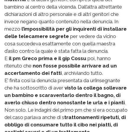
bambino al centro della vicenda. Dall’altra altrettante
dichiarazioni di altro personale e di altri genitori che
invece negano quanto contenuto nella denuncia. In
mezzo
l’impossibilità per gli inquirenti di installare
delle telecamere segrete
per vedere da vicino
cosa succedeva esattamente con quella maestra
d’asilo contro la quale è stata fatta la denuncia.
E
il pm Greco prima e il gip Cossu
poi, hanno
ritenuto che
non fosse possibile arrivare ad un
accertamento dei fatti
, archiviando tutto.
E’ finita così la denuncia presentata da un’insegnante
che ha sottoscritto di aver
visto la collega sollevare
un bambino e scaraventarlo dentro il bagno, di
averlo chiuso dentro nonostante le urla e i pianti
.
Non solo. Le indagini del primo pm che si era occupato
del caso parlava anche di s
trattonamenti ripetuti, di
obbligo di consumare tutto il cibo nei piatti, di