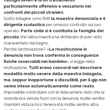
castighi severi e di un trattamento
particolarmente offensivo e vessatorio nei
confronti dei piccoli stranieri.
Sotto indagine sono finiti
la maestra denunciata e il
dirigente scolastico
per omesso controllo sul suo
operato.
Parte civile si è costituita la famiglia del
piccolo
che l’altra maestra ha dichiarato di aver visto
scaraventato nel bagno.
Perché l’archiviazione? «
La ricostruzione in
denuncia non trova conferma in conseguenze
fisiche osservabili nel bambino
» si legge nella
motivazione.
Tutti erano concordi nel descrivere
modalità molto severe della maestra indagata,
ma, seppur inopportune o discutibili, per il gip non
vanno intese automaticamente come reato
.
Impossibile controllare con le telecamere visto che la
vicenda era venuta fuori con la denuncia; inutile sentire
i bambini vista la loro tenera età; inutile sentire altra