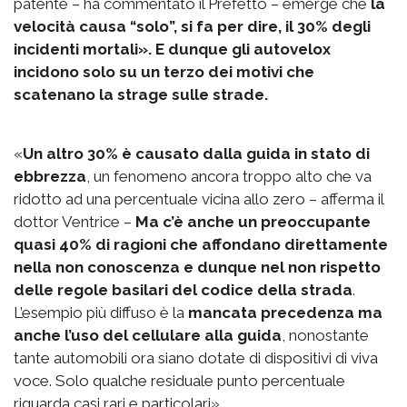
patente – ha commentato il Prefetto – emerge che
la
velocità causa “solo”, si fa per dire, il 30% degli
incidenti mortali». E dunque gli autovelox
incidono solo su un terzo dei motivi che
scatenano la strage sulle strade.
«
Un altro 30% è causato dalla guida in stato di
ebbrezza
, un fenomeno ancora troppo alto che va
ridotto ad una percentuale vicina allo zero – afferma il
dottor Ventrice –
Ma c’è anche un preoccupante
quasi 40% di ragioni che affondano direttamente
nella non conoscenza e dunque nel non rispetto
delle regole basilari del codice della strada
.
L’esempio più diffuso è la
mancata precedenza ma
anche l’uso del cellulare alla guida
, nonostante
tante automobili ora siano dotate di dispositivi di viva
voce. Solo qualche residuale punto percentuale
riguarda casi rari e particolari».