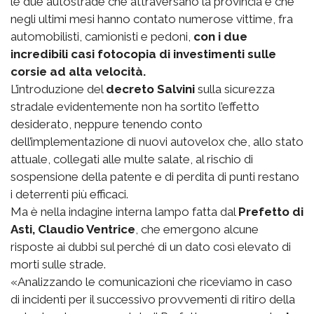
le due autostrade che attraversano la provincia e che
negli ultimi mesi hanno contato numerose vittime, fra
automobilisti, camionisti e pedoni,
con i due
incredibili casi fotocopia di investimenti sulle
corsie ad alta velocità.
L’introduzione del
decreto Salvini
sulla sicurezza
stradale evidentemente non ha sortito l’effetto
desiderato, neppure tenendo conto
dell’implementazione di nuovi autovelox che, allo stato
attuale, collegati alle multe salate, al rischio di
sospensione della patente e di perdita di punti restano
i deterrenti più efficaci.
Ma è nella indagine interna lampo fatta dal
Prefetto di
Asti, Claudio Ventrice
, che emergono alcune
risposte ai dubbi sul perché di un dato così elevato di
morti sulle strade.
«Analizzando le comunicazioni che riceviamo in caso
di incidenti per il successivo provvementi di ritiro della