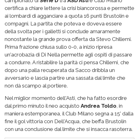
campionato di
Serie D
tra
ASD Asti
e Club Milano
certifica a chiare lettere la crisi biancorossa e permette
ai lombardi di agganciare a quota 16 punti Brustolin e
compagni. La partita che poteva e doveva essere
della svolta per i galletti si conclude amaramente
nonostante la grande prova offerta da Stevo Chillemi.
Prima frazione chiusa sullo 0-0, a inizio ripresa
un'acrobazia di Di Nella permette agli ospiti di passare
a condurre. A ristabilire la parità ci pensa Chillemi, che
dopo una palla recuperata da Sacco dribbla un
avversario e lascia partire una sassata dal limite che
non dà scampo al portiere.
Nel miglior momento dell'Asti, che ha fatto esordire
dal primo minuto il neo acquisto
Andrea Toldo
, in
maniera estemporanea, il Club Milano segna a 15' dalla
fine il gol vittoria con Dell'Acqua, che beffa Brustolin
con una conclusione dal limite che si insacca rasoterra.