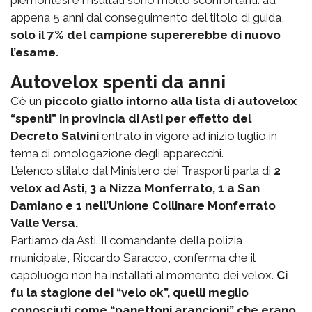
appena 5 anni dal conseguimento del titolo di guida,
solo il 7% del campione supererebbe di nuovo
l’esame.
Autovelox spenti da anni
C’è un
piccolo giallo intorno alla lista di autovelox
“spenti” in provincia di Asti per effetto del
Decreto Salvini
entrato in vigore ad inizio luglio in
tema di omologazione degli apparecchi.
L’elenco stilato dal Ministero dei Trasporti parla di
2
velox ad Asti, 3 a Nizza Monferrato, 1 a San
Damiano e 1 nell’Unione Collinare Monferrato
Valle Versa.
Partiamo da Asti. Il comandante della polizia
municipale, Riccardo Saracco, conferma che il
capoluogo non ha installati al momento dei velox.
Ci
fu la stagione dei “velo ok”, quelli meglio
conosciuti come “panettoni arancioni” che erano