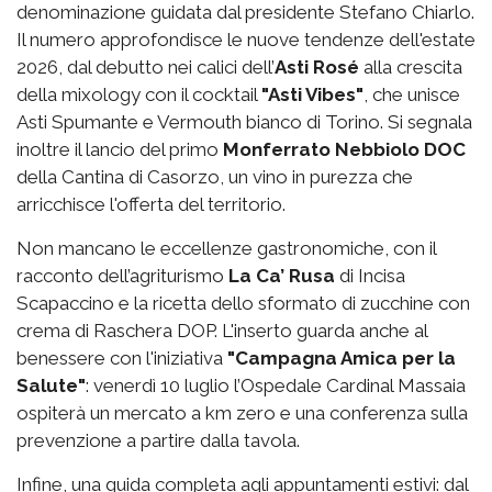
denominazione guidata dal presidente Stefano Chiarlo.
Il numero approfondisce le nuove tendenze dell'estate
2026, dal debutto nei calici dell’
Asti Rosé
alla crescita
della mixology con il cocktail
"Asti Vibes"
, che unisce
Asti Spumante e Vermouth bianco di Torino. Si segnala
inoltre il lancio del primo
Monferrato Nebbiolo DOC
della Cantina di Casorzo, un vino in purezza che
arricchisce l'offerta del territorio.
Non mancano le eccellenze gastronomiche, con il
racconto dell’agriturismo
La Ca’ Rusa
di Incisa
Scapaccino e la ricetta dello sformato di zucchine con
crema di Raschera DOP. L'inserto guarda anche al
benessere con l'iniziativa
"Campagna Amica per la
Salute"
: venerdì 10 luglio l’Ospedale Cardinal Massaia
ospiterà un mercato a km zero e una conferenza sulla
prevenzione a partire dalla tavola.
Infine, una guida completa agli appuntamenti estivi: dal