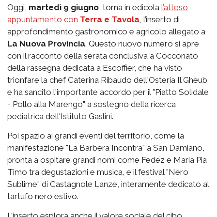
Oggi,
martedì 9 giugno
, torna in edicola
l’atteso
appuntamento con
Terra e Tavola
, l’inserto di
approfondimento gastronomico e agricolo allegato a
La Nuova Provincia
. Questo nuovo numero si apre
con il racconto della serata conclusiva a Cocconato
della rassegna dedicata a Escoffier, che ha visto
trionfare la chef Caterina Ribaudo dell'Osteria Il Gheub
e ha sancito l'importante accordo per il "Piatto Solidale
- Pollo alla Marengo" a sostegno della ricerca
pediatrica dell'Istituto Gaslini.
Poi spazio ai grandi eventi del territorio, come la
manifestazione "La Barbera Incontra" a San Damiano,
pronta a ospitare grandi nomi come Fedez e Maria Pia
Timo tra degustazioni e musica, e il festival "Nero
Sublime" di Castagnole Lanze, interamente dedicato al
tartufo nero estivo.
L'inserto esplora anche il valore sociale del cibo