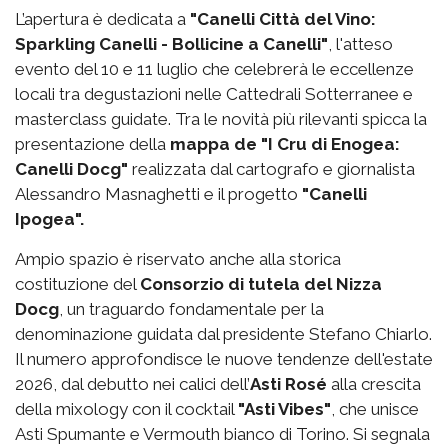
L’apertura è dedicata a
"Canelli Città del Vino:
Sparkling Canelli - Bollicine a Canelli"
, l'atteso
evento del 10 e 11 luglio che celebrerà le eccellenze
locali tra degustazioni nelle Cattedrali Sotterranee e
masterclass guidate. Tra le novità più rilevanti spicca la
presentazione della
mappa de "I Cru di Enogea:
Canelli Docg"
realizzata dal cartografo e giornalista
Alessandro Masnaghetti e il progetto
"Canelli
Ipogea".
Ampio spazio è riservato anche alla storica
costituzione del
Consorzio di tutela del Nizza
Docg
, un traguardo fondamentale per la
denominazione guidata dal presidente Stefano Chiarlo.
Il numero approfondisce le nuove tendenze dell'estate
2026, dal debutto nei calici dell’
Asti Rosé
alla crescita
della mixology con il cocktail
"Asti Vibes"
, che unisce
Asti Spumante e Vermouth bianco di Torino. Si segnala