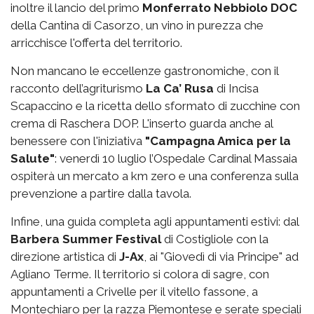
inoltre il lancio del primo
Monferrato Nebbiolo DOC
della Cantina di Casorzo, un vino in purezza che
arricchisce l'offerta del territorio.
Non mancano le eccellenze gastronomiche, con il
racconto dell’agriturismo
La Ca’ Rusa
di Incisa
Scapaccino e la ricetta dello sformato di zucchine con
crema di Raschera DOP. L'inserto guarda anche al
benessere con l'iniziativa
"Campagna Amica per la
Salute"
: venerdì 10 luglio l’Ospedale Cardinal Massaia
ospiterà un mercato a km zero e una conferenza sulla
prevenzione a partire dalla tavola.
Infine, una guida completa agli appuntamenti estivi: dal
Barbera Summer Festival
di Costigliole con la
direzione artistica di
J-Ax
, ai "Giovedì di via Principe" ad
Agliano Terme. Il territorio si colora di sagre, con
appuntamenti a Crivelle per il vitello fassone, a
Montechiaro per la razza Piemontese e serate speciali