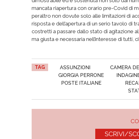
dimostrabile ed è sostenuta non solo dai nume
mancata riapertura con orario pre-Covid di mol
peraltro non dovute solo alle limitazioni di acc
risposta e dell’apertura di un serio tavolo di
costretti a passare dallo stato di agitazione a
ma giusta e necessaria nell’interesse di tutti, ci
TAG
ASSUNZIONI
CAMERA DE
GIORGIA PERRONE
INDAGIN
POSTE ITALIANE
RECA
STA
C
SCRIVI/SC