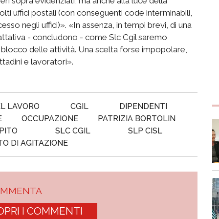
ri sopra evidenziati, ma anche alla luce della
ti uffici postali (con conseguenti code interminabili,
esso negli uffici)». «In assenza, in tempi brevi, di una
 trattativa - concludono - come Slc Cgil saremo
l blocco delle attività. Una scelta forse impopolare,
ttadini e lavoratori».
L LAVORO
CGIL
DIPENDENTI
E
OCCUPAZIONE
PATRIZIA BORTOLIN
PITO
SLC CGIL
SLP CISL
TO DI AGITAZIONE
OMMENTA
OPRI I COMMENTI