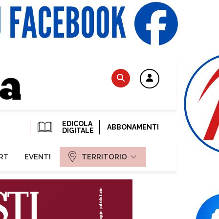
EDICOLA
ABBONAMENTI
DIGITALE
RT
EVENTI
TERRITORIO