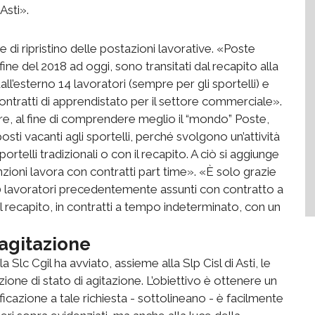
Asti».
 e di ripristino delle postazioni lavorative. «Poste
ine del 2018 ad oggi, sono transitati dal recapito alla
all’esterno 14 lavoratori (sempre per gli sportelli) e
ntratti di apprendistato per il settore commerciale».
re, al fine di comprendere meglio il “mondo” Poste,
osti vacanti agli sportelli, perché svolgono un’attività
ortelli tradizionali o con il recapito. A ciò si aggiunge
zioni lavora con contratti part time». «È solo grazie
 60 lavoratori precedentemente assunti con contratto a
 recapito, in contratti a tempo indeterminato, con un
 agitazione
 Slc Cgil ha avviato, assieme alla Slp Cisl di Asti, le
ione di stato di agitazione. L’obiettivo è ottenere un
icazione a tale richiesta - sottolineano - è facilmente