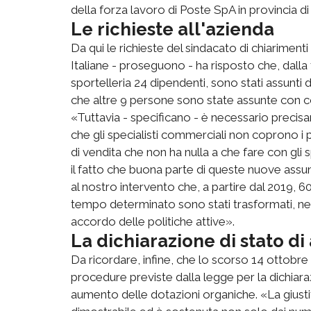
della forza lavoro di Poste SpA in provincia di 
Le richieste all'azienda
Da qui le richieste del sindacato di chiarimenti
Italiane - proseguono - ha risposto che, dalla f
sportelleria 24 dipendenti, sono stati assunti d
che altre 9 persone sono state assunte con co
«Tuttavia - specificano - è necessario precisa
che gli specialisti commerciali non coprono i p
di vendita che non ha nulla a che fare con gli sp
il fatto che buona parte di queste nuove assun
al nostro intervento che, a partire dal 2019,
tempo determinato sono stati trasformati, nel
accordo delle politiche attive».
La dichiarazione di stato di
Da ricordare, infine, che lo scorso 14 ottobre la
procedure previste dalla legge per la dichiaraz
aumento delle dotazioni organiche. «La giustif