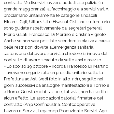
contratto Multiservizi, ovvero addetti alle pulizie (in
grande maggioranza), al facchinaggio e a servizi vari. A
proclamarlo unitariamente le categorie sindacali
Filcams Cgil, Uiltucs Uil e Fisascat Cisl, che sul territorio
sono guidate rispettivamente dai segretari generali
Mario Galati, Francesco Di Martino e Cristina Vignolo.
Anche se non sarà possibile scendere in piazza a causa
delle restrizioni dovute all’emergenza sanitaria,
l’astensione dal lavoro servirà a chiedere il rinnovo del
contratto di lavoro scaduto da sette anni e mezzo.
«Lo scorso 19 ottobre - ricorda Francesco Di Martino
- avevamo organizzato un presidio unitario sotto la
Prefettura ad Asti (vedi foto in alto, ndr), seguito nei
giorni successivi da analoghe manifestazioni a Torino e
a Roma. Questa mobilitazione, tuttavia, non ha sortito
alcun effetto. Le associazioni datoriali firmatarie del
contratto (Anip Confindustria, Confcooperative
Lavoro e Servizi, Legacoop Produzioni e Servizi, Agci