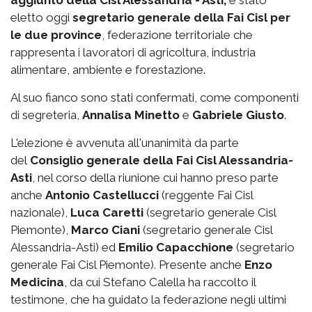
aggiunto della Cisl Alessandria - Asti,
è stato
eletto oggi
segretario generale della Fai Cisl per
le due province
, federazione territoriale che
rappresenta i lavoratori di agricoltura, industria
alimentare, ambiente e forestazione.
Al suo fianco sono stati confermati, come componenti
di segreteria,
Annalisa Minetto
e
Gabriele Giusto
.
L'elezione è avvenuta all'unanimità da parte
del
Consiglio generale della Fai Cisl Alessandria-
Asti
, nel corso della riunione cui hanno preso parte
anche
Antonio Castellucci
(reggente Fai Cisl
nazionale),
Luca Caretti
(segretario generale Cisl
Piemonte),
Marco Ciani
(segretario generale Cisl
Alessandria-Asti) ed
Emilio Capacchione
(segretario
generale Fai Cisl Piemonte). Presente anche
Enzo
Medicina
, da cui Stefano Calella ha raccolto il
testimone, che ha guidato la federazione negli ultimi