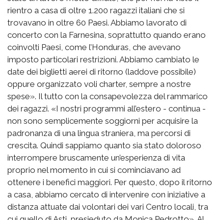
rientro a casa di oltre 1.200 ragazzi italiani che si
trovavano in oltre 60 Paesi. Abbiamo lavorato di
concerto con la Farnesina, soprattutto quando erano
coinvolti Paesi, come l’Honduras, che avevano
imposto particolari restrizioni. Abbiamo cambiato le
date dei biglietti aerei di ritorno (laddove possibile)
oppure organizzato voli charter, sempre a nostre
spese». Il tutto con la consapevolezza del rammarico
dei ragazzi. «I nostri programmi all’estero - continua -
non sono semplicemente soggiorni per acquisire la
padronanza di una lingua straniera, ma percorsi di
crescita. Quindi sappiamo quanto sia stato doloroso
interrompere bruscamente un’esperienza di vita
proprio nel momento in cui si cominciavano ad
ottenere i benefici maggiori. Per questo, dopo il ritorno
a casa, abbiamo cercato di intervenire con iniziative a
distanza attuate dai volontari dei vari Centro locali, tra
cui quello di Asti, presieduto da Monica Pedrotto». Al