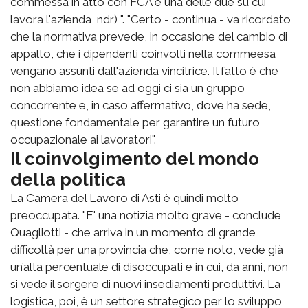
commessa in atto con FCA è una delle due su cui
lavora l'azienda, ndr) ". "Certo - continua - va ricordato
che la normativa prevede, in occasione del cambio di
appalto, che i dipendenti coinvolti nella commeesa
vengano assunti dall'azienda vincitrice. Il fatto è che
non abbiamo idea se ad oggi ci sia un gruppo
concorrente e, in caso affermativo, dove ha sede,
questione fondamentale per garantire un futuro
occupazionale ai lavoratori".
Il coinvolgimento del mondo
della politica
La Camera del Lavoro di Asti è quindi molto
preoccupata. "E' una notizia molto grave - conclude
Quagliotti - che arriva in un momento di grande
difficoltà per una provincia che, come noto, vede già
un’alta percentuale di disoccupati e in cui, da anni, non
si vede il sorgere di nuovi insediamenti produttivi. La
logistica, poi, è un settore strategico per lo sviluppo