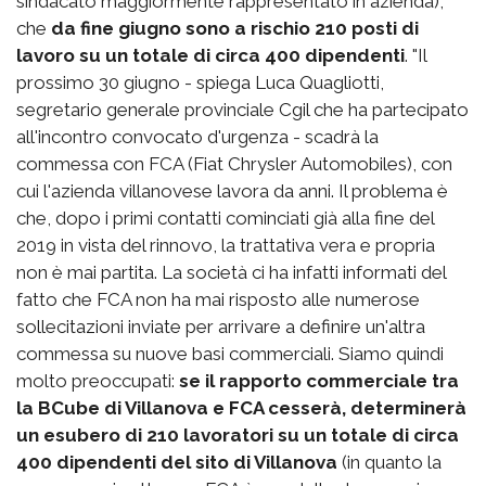
sindacato maggiormente rappresentato in azienda),
che
da fine giugno sono a rischio 210 posti di
lavoro su un totale di circa 400 dipendenti
. "Il
prossimo 30 giugno - spiega Luca Quagliotti,
segretario generale provinciale Cgil che ha partecipato
all'incontro convocato d'urgenza - scadrà la
commessa con FCA (Fiat Chrysler Automobiles), con
cui l'azienda villanovese lavora da anni. Il problema è
che, dopo i primi contatti cominciati già alla fine del
2019 in vista del rinnovo, la trattativa vera e propria
non è mai partita. La società ci ha infatti informati del
fatto che FCA non ha mai risposto alle numerose
sollecitazioni inviate per arrivare a definire un'altra
commessa su nuove basi commerciali. Siamo quindi
molto preoccupati:
se il rapporto commerciale tra
la BCube di Villanova e FCA cesserà, determinerà
un esubero di 210 lavoratori su un totale di circa
400 dipendenti del sito di Villanova
(in quanto la