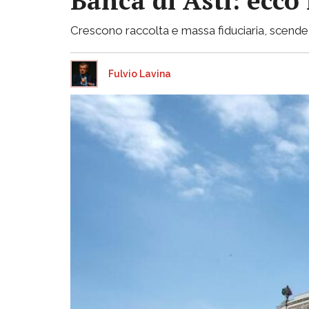
Banca di Asti: ecco
Crescono raccolta e massa fiduciaria, scende inv
Fulvio Lavina