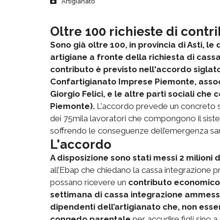
Artigianato
Oltre 100 richieste di contri
Sono già oltre 100, in provincia di Asti, 
artigiane a fronte della richiesta di cas
contributo è previsto nell'accordo siglato 
Confartigianato Imprese Piemonte, assoc
Giorgio Felici, e le altre parti sociali che
Piemonte).
L'accordo prevede un concreto s
dei 75mila lavoratori che compongono il sist
soffrendo le conseguenze dell’emergenza san
L'accordo
A disposizione sono stati messi 2 milioni d
all’Ebap che chiedano la cassa integrazione p
possano ricevere un
contributo economico 
settimana di cassa integrazione ammes
dipendenti dell’artigianato che, non ess
congedo parentale
per accudire figli sino a