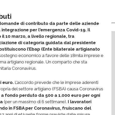
buti
le domande di contributo da parte delle aziende
sa integrazione per l'emergenza Covid-19.
Il
il 10 marzo, a livello regionale, tra
iazione di categoria guidata dal presidente
 costituiscono l’Ebap (Ente bilaterale artigianato
ostegno economico a favore delle 18mila imprese e
ema artigiano regionale. Un comparto che sta
itaria Coronavirus.
i euro.
L’accordo prevede che le imprese aderenti
ropria del settore artigiano (FSBA) causa Coronavirus
a fondo perduto da 500 a 1.000 euro per ogni
sa
(per un massimo di 6 settimane).
I lavoratori
endo in FSBA per Coronavirus, fruiscano del
 12 anni di età nelle forme previste dalle misure