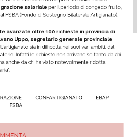
egrazione salariale
per il periodo di congedo fruito,
dal FSBA (Fondo di Sostegno Bilaterale Artigianato).
tate avanzate oltre 100 richieste in provincia di
lvano Uppo, segretario generale provinciale
rtigianato sia in difficoltà nei suoi vari ambiti, dal
rie. Infatti le richieste non arrivano soltanto da chi
ma anche da chi ha visto notevolmente ridotta
taria".
GRAZIONE
CONFARTIGIANATO
EBAP
FSBA
OMMENTA