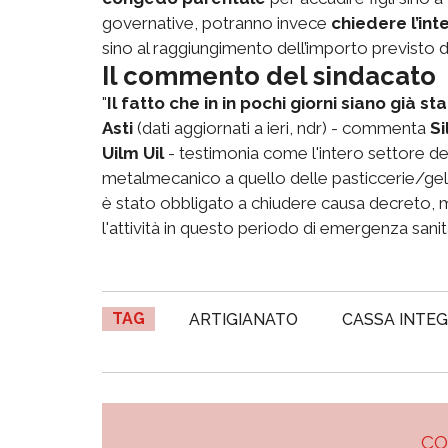
governative, potranno invece
chiedere l’int
sino al raggiungimento dell’importo previsto 
Il commento del sindacato
"
Il fatto che in in pochi giorni siano già s
Asti
(dati aggiornati a ieri, ndr) - commenta
Si
Uilm Uil
- testimonia come l'intero settore dell'a
metalmecanico a quello delle pasticcerie/gelate
è stato obbligato a chiudere causa decreto, 
l'attività in questo periodo di emergenza sani
TAG
ARTIGIANATO
CASSA INTE
C