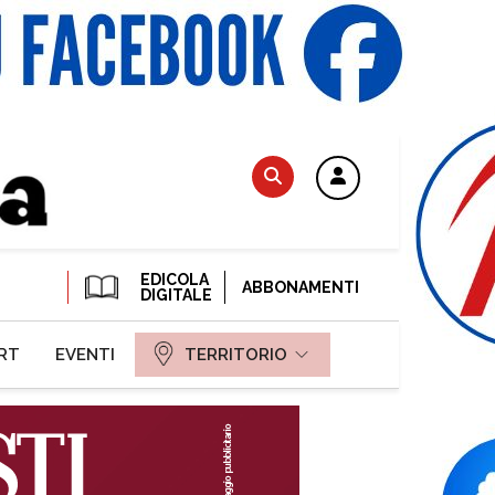
EDICOLA
ABBONAMENTI
DIGITALE
RT
EVENTI
TERRITORIO