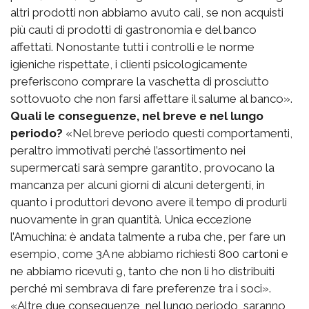
altri prodotti non abbiamo avuto cali, se non acquisti
più cauti di prodotti di gastronomia e del banco
affettati. Nonostante tutti i controlli e le norme
igieniche rispettate, i clienti psicologicamente
preferiscono comprare la vaschetta di prosciutto
sottovuoto che non farsi affettare il salume al banco».
Quali le conseguenze, nel breve e nel lungo
periodo?
«Nel breve periodo questi comportamenti,
peraltro immotivati perché l’assortimento nei
supermercati sarà sempre garantito, provocano la
mancanza per alcuni giorni di alcuni detergenti, in
quanto i produttori devono avere il tempo di produrli
nuovamente in gran quantità. Unica eccezione
l’Amuchina: è andata talmente a ruba che, per fare un
esempio, come 3A ne abbiamo richiesti 800 cartoni e
ne abbiamo ricevuti 9, tanto che non li ho distribuiti
perché mi sembrava di fare preferenze tra i soci».
«Altre due conseguenze, nel lungo periodo, saranno