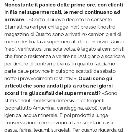
Nonostante il panico delle prime ore, con clienti
in fila nei supermercati, le merci continuano ad
arrivare...
«Certo, il nuovo decreto lo consente.
Stamattina (ieri per chi legge, ndr) presso il nostro
magazzino di Quarto sono arrivati 20 camion pieni di
merce destinata ai supermercati del consorzio. Unico
“neo”, verificatosi una sola volta, è legato ai camionisti
che fanno resistenza a venire nell’Astigiano a scaricare
per timore di contrarre il virus, in quanto facciamo
parte delle province in cui sono scattati da sabato
notte i provvedimenti restrittivi».
Quali sono gli
articoli che sono andati più a ruba nei giorni
scorsi tra gli scaffali dei supermercati?
«Sono
stati venduti moltissimi detersivi e detergenti
(soprattutto Amuchina, candeggina, alcol), carta
igienica, acqua minerale. E poi prodotti a lunga
conservazione che servono a fare scorta in casa:
pasta, farina, legumi, surgelati. Per quanto riguarda gli