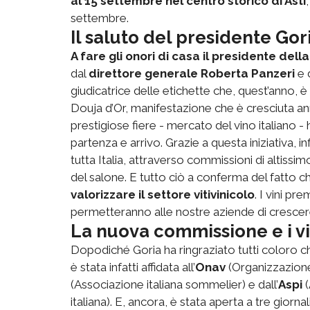
al 15 settembre nel centro storico di Asti
settembre.
Il saluto del presidente Gor
A fare gli onori di casa il presidente d
dal
direttore generale Roberta Panzeri
e 
giudicatrice delle etichette che, quest’anno, è
Douja d’Or, manifestazione che è cresciuta an
prestigiose fiere - mercato del vino italiano -
partenza e arrivo. Grazie a questa iniziativa, inf
tutta Italia, attraverso commissioni di altissim
del salone. E tutto ciò a conferma del fatto c
valorizzare il settore vitivinicolo
. I vini pr
permetteranno alle nostre aziende di crescere 
La nuova commissione e i vi
Dopodiché Goria ha ringraziato tutti coloro 
è stata infatti affidata all’
Onav
(Organizzazione 
(Associazione italiana sommelier) e dall’
Aspi
(
italiana). E, ancora, è stata aperta a tre giornal