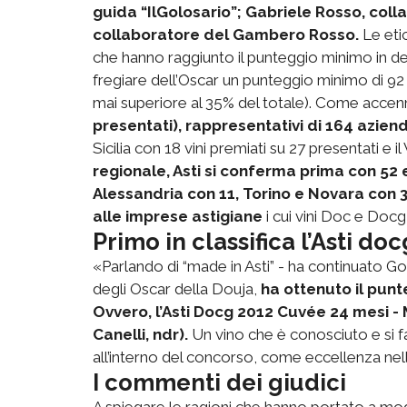
guida “IlGolosario”; Gabriele Rosso, coll
collaboratore del Gambero Rosso.
Le eti
che hanno raggiunto il punteggio minimo in de
fregiare dell’Oscar un punteggio minimo di 92
mai superiore al 35% del totale). Come accen
presentati), rappresentativi di 164 azien
Sicilia con 18 vini premiati su 27 presentati e 
regionale, Asti si conferma prima con 52
Alessandria con 11, Torino e Novara con 3
alle imprese astigiane
i cui vini Doc e Docg
Primo in classifica l’Asti doc
«Parlando di “made in Asti” - ha continuato Goria
degli Oscar della Douja,
ha ottenuto il pun
Ovvero, l’Asti Docg 2012 Cuvée 24 mesi - 
Canelli, ndr).
Un vino che è conosciuto e si f
all’interno del concorso, come eccellenza nella
I commenti dei giudici
A spiegare le ragioni che hanno portato a mo