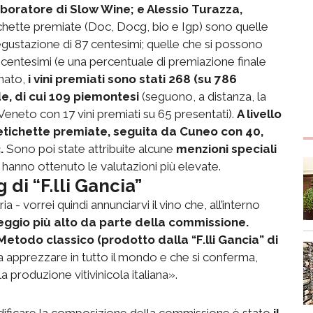
aboratore di Slow Wine; e Alessio Turazza,
chette premiate (Doc, Docg, bio e Igp) sono quelle
gustazione di 87 centesimi; quelle che si possono
 centesimi (e una percentuale di premiazione finale
nato,
i vini premiati sono stati 268 (su 786
de, di cui 109 piemontesi
(seguono, a distanza, la
il Veneto con 17 vini premiati su 65 presentati).
A livello
 etichette premiate, seguita da Cuneo con 40,
.
Sono poi state attribuite alcune
menzioni speciali
 hanno ottenuto le valutazioni più elevate.
g di “F.lli Gancia”
 - vorrei quindi annunciarvi il vino che, all’interno
teggio più alto da parte della commissione.
Metodo classico (prodotto dalla “F.lli Gancia” di
a apprezzare in tutto il mondo e che si conferma,
 produzione vitivinicola italiana».
dificare la composizione della commissione è stato
il