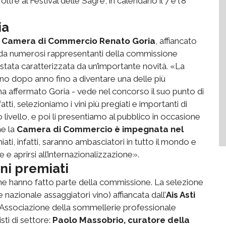
, oltre al Festival delle Sagre, in calendario il 7 e l’8
ia
ella Camera di Commercio Renato Goria
, affiancato
da numerosi rappresentanti della commissione
 stata caratterizzata da un’importante novità. «La
no dopo anno fino a diventare una delle più
 ha affermato Goria - vede nel concorso il suo punto di
atti, selezioniamo i vini più pregiati e importanti di
o livello, e poi li presentiamo al pubblico in occasione
he la
Camera di Commercio è impegnata nel
emiati, infatti, saranno ambasciatori in tutto il mondo e
e aprirsi all’internazionalizzazione».
ni premiati
che hanno fatto parte della commissione. La selezione
nazionale assaggiatori vino) affiancata dall’
Ais Asti
Associazione della sommellerie professionale
isti di settore:
Paolo Massobrio, curatore della