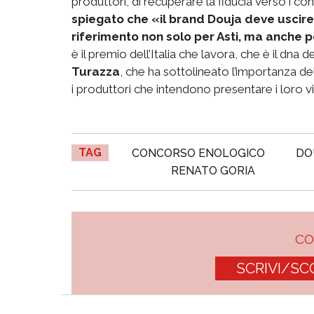
produttori, di recuperare la fiducia verso i co
spiegato che «il brand Douja deve uscire d
riferimento non solo per Asti, ma anche per
è il premio dell’Italia che lavora, che è il d
Turazza
, che ha sottolineato l’importanza
i produttori che intendono presentare i loro vi
TAG
CONCORSO ENOLOGICO
DO
RENATO GORIA
C
SCRIVI/SC