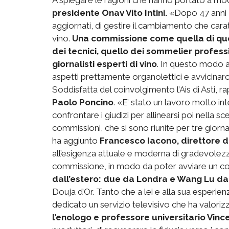
presidente Onav Vito Intini.
«Dopo 47 anni -
aggiornati, di gestire il cambiamento che cara
vino.
Una commissione come quella di ques
dei tecnici, quello dei sommelier profess
giornalisti esperti di vino
. In questo modo a
aspetti prettamente organolettici e avvicin
Soddisfatta del coinvolgimento l’Ais di Asti,
Paolo Poncino
. «E’ stato un lavoro molto in
confrontare i giudizi per allinearsi poi nella sce
commissioni, che si sono riunite per tre gior
ha aggiunto
Francesco Iacono, direttore d
all’esigenza attuale e moderna di gradevolez
commissione, in modo da poter avviare un c
dall’estero: due da Londra e Wang Lu da
Douja d’Or. Tanto che a lei e alla sua esperien
dedicato un servizio televisivo che ha valorizz
l’enologo e professore universitario Vinc