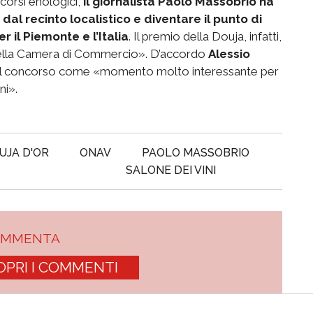
ncorsi enologici,
il giornalista Paolo Massobrio ha
al recinto localistico e diventare il punto di
 il Piemonte e l’Italia
. Il premio della Douja, infatti,
na della Camera di Commercio». D’accordo
Alessio
 del concorso come «momento molto interessante per
ni».
UJA D'OR
ONAV
PAOLO MASSOBRIO
SALONE DEI VINI
OMMENTA
OPRI I COMMENTI