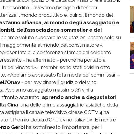
 ha esordito - avevamo bisogno di tenerci
tterizza il mondo produttivo e, quindi, il mondo del
t’anno affianca, al mondo degli assaggiatori e
ionisti, dell’associazione sommelier e dei
bbiamo voluto superare le valutazioni basate solo su
arci maggiormente al mondo del consumatore».
 rappresentata alla conferenza stampa dal delegato
teressante - ha affermato - perché ha portato a
lta dei vincitori». I membri sono stati divisi in otto
nate. «Abbiamo abbassato l’età media dei commissari -
ell’Onav
- per avvicinare il giudizio del vino
za. Abbiamo assaggiato massimo 35 vini a
onfronto accurato,
aprendo anche a degustatori
lla Cina
, una delle prime assaggiatrici asiatiche della
za astigiana il canale televisivo cinese CCTV 4 ha
ato il Premio Douja d’Or e il vino italiano». E mentre
enzo Gerbi
ha sottolineato l’importanza, per i