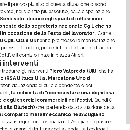
e il prezzo più alto di questa situazione ci sono
vate, nel silenzio più assoluto, dalla disperazione
Sono solo alcuni degli spunti di riflessione
onente della segreteria nazionale Cgil, che ha
ri in occasione della Festa dei lavoratori
. Come
i Cgil, Cisl e Uil
hanno promosso la manifestazione
previsto il corteo, preceduto dalla banda cittadina
Cotti”, e il comizio finale in piazza Alfieri.
i interventi
ntrodurre gli interventi
Piero Valpreda (Uil)
, che ha
no
(RSA Uiltucs Uil al Mercatone Uno di
atori dell’azienda di cui è dipendente e del
punti,
la richiesta di “riconquistare una dignitosa
e degli esercizi commerciali nei festivi.
Quindi è
l alla Blutech)
che, partendo dallo situazione della
 del comparto metalmeccanico nell’Astigiano
,
cassa integrazione ordinaria nell’Astigiano a partire
 le grandi ristrutturazioni aziendali, e i collegati