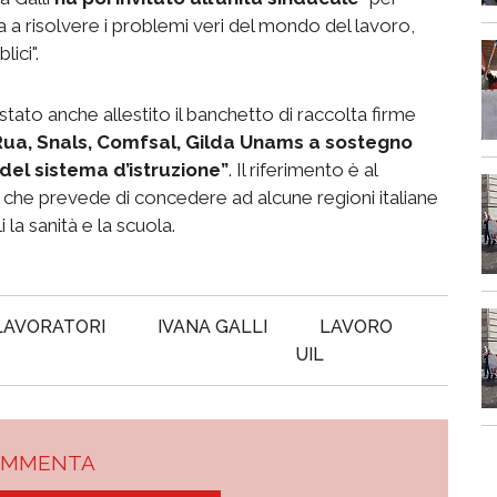
ca a risolvere i problemi veri del mondo del lavoro,
ici".
tato anche allestito il banchetto di raccolta firme
la Rua, Snals, Comfsal, Gilda Unams a sostegno
 del sistema d’istruzione”
. Il riferimento è al
a, che prevede di concedere ad alcune regioni italiane
la sanità e la scuola.
 LAVORATORI
IVANA GALLI
LAVORO
UIL
OMMENTA