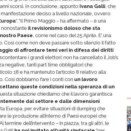
anni scorsi. In conclusione, appunto
Ivana Galli
, che
lla manifestazione deciso a livello nazionale, ovvero
 Europa
”. “Il Primo Maggio – ha affermato – è una
, nonostante
il revisionismo doloso che sta
l nostro Paese
, come nel caso del 25 Aprile. E’ una
. Così come non deve passare sotto silenzio il fatto
ggio di affrontare temi veri in difesa dei diritti
contentare i grandi elettori: non ha cancellato il Job’s
a negative, tanti part time obbligatori che
icolo 18 e ha mantenuto l’articolo 8 relativo alla
oro. Così dobbiamo fare i conti con
un lavoro
ccettano queste condizioni nella speranza di un
 questa situazione chiediamo che il lavoro garantisca
endentemente dal settore e dalle dimensioni
tta Europa, per evitare situazioni di dumping che
re le produzione all’interno di Paesi europei che
termine dell’intervento – in piazza, tra gli altri, le
a Galli
ha poi invitato all’unità sindacale
"per