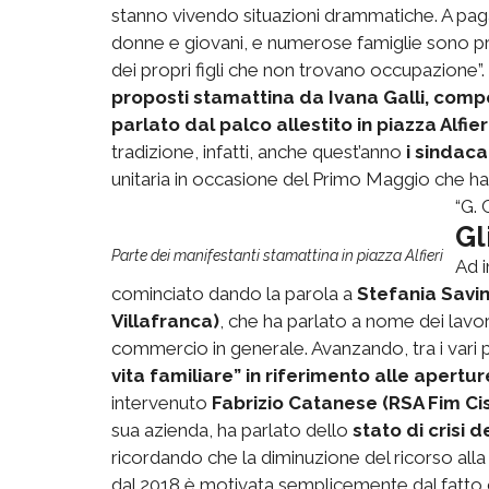
stanno vivendo situazioni drammatiche. A pagar
donne e giovani, e numerose famiglie sono pro
dei propri figli che non trovano occupazione”.
proposti stamattina da Ivana Galli, comp
parlato dal palco allestito in piazza Alfie
tradizione, infatti, anche quest’anno
i sindacat
unitaria in occasione del Primo Maggio che ha 
“G. 
Gl
Parte dei manifestanti stamattina in piazza Alfieri
Ad i
cominciato dando la parola a
Stefania Savi
Villafranca)
, che ha parlato a nome dei lavor
commercio in generale. Avanzando, tra i vari 
vita familiare” in riferimento alle apertur
intervenuto
Fabrizio Catanese (RSA Fim Cis
sua azienda, ha parlato dello
stato di crisi
ricordando che la diminuzione del ricorso alla 
dal 2018 è motivata semplicemente dal fatto che