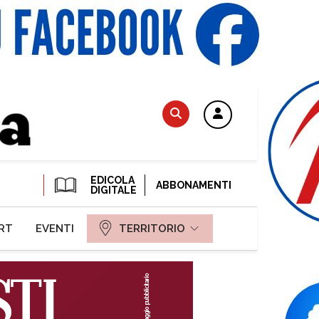
EDICOLA
ABBONAMENTI
DIGITALE
RT
EVENTI
TERRITORIO