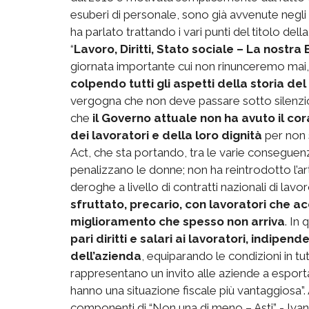
esuberi di personale, sono già avvenute negli 
ha parlato trattando i vari punti del titolo de
“
Lavoro, Diritti, Stato sociale – La nostra
giornata importante cui non rinunceremo mai
colpendo tutti gli aspetti della storia de
vergogna che non deve passare sotto silenzio
che
il Governo attuale non ha avuto il cora
dei lavoratori e della loro dignità
per non s
Act, che sta portando, tra le varie conseguenz
penalizzano le donne; non ha reintrodotto l’art
deroghe a livello di contratti nazionali di lav
sfruttato, precario, con lavoratori che a
miglioramento che spesso non arriva
. In
pari diritti e salari ai lavoratori, indip
dell’azienda
, equiparando le condizioni in tu
rappresentano un invito alle aziende a esporta
hanno una situazione fiscale più vantaggiosa”. Al 
componenti di “Non una di meno – Asti” - Ivan