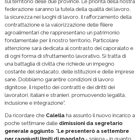
sul territorio delle due province. Le priorità della nostra
federazione saranno la tutela della qualità del lavoro,
la sicurezza nei luoghi di lavoro, il rafforzamento della
contrattazione e la valorizzazione delle filiere
agroalimentari che rappresentano un patrimonio
fondamentale per il nostro territorio. Particolare
attenzione sarà dedicata al contrasto del caporalato e
di ogni forma di sfruttamento lavorativo. Si tratta di
una battaglia di civiltà che richiede un impegno
costante del sindacato, delle istituzioni e delle imprese
sane. Dobbiamo garantire condizioni di lavoro
dignitose, il rispetto dei contratti e dei diritti dei
lavoratori, italiani e stranieri, promuovendo legalità,
inclusione e integrazione”.
Da ricordare che
Calella
ha assunto il nuovo incarico a
poche settimane dalle
dimissioni da segretario
generale aggiunto
. "
Le presenterò a settembre
per raggiunti limiti di mandato
- spiega - in quanto