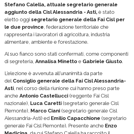
Stefano Calella, attuale segretario generale
aggiunto della Cisl Alessandria - Asti,
è stato
eletto oggi
segretario generale della Fai Cisl per
le due province
, federazione territoriale che
rappresenta i lavoratori di agricoltura, industria
alimentare, ambiente e forestazione.
Al suo fianco sono stati confermati, come componenti
di segreteria,
Annalisa Minetto
e
Gabriele Giusto
.
L'elezione è avvenuta all'unanimità da parte
del
Consiglio generale della Fai Cisl Alessandria-
Asti
, nel corso della riunione cui hanno preso parte
anche
Antonio Castellucci
(reggente Fai Cisl
nazionale),
Luca Caretti
(segretario generale Cisl
Piemonte),
Marco Ciani
(segretario generale Cisl
Alessandria-Asti) ed
Emilio Capacchione
(segretario
generale Fai Cisl Piemonte). Presente anche
Enzo
Medicina
, da cui Stefano Calella ha raccolto il