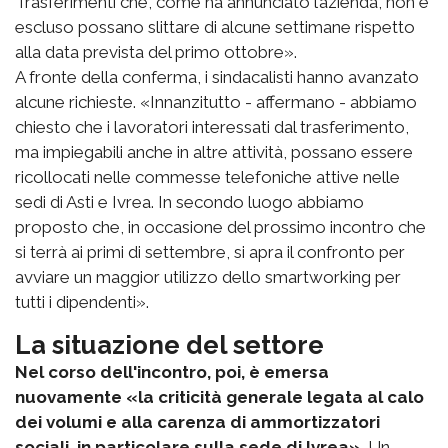
Trasferimenti che, come ha annunciato l’azienda, non è
escluso possano slittare di alcune settimane rispetto
alla data prevista del primo ottobre».
A fronte della conferma, i sindacalisti hanno avanzato
alcune richieste. «Innanzitutto - affermano - abbiamo
chiesto che i lavoratori interessati dal trasferimento,
ma impiegabili anche in altre attività, possano essere
ricollocati nelle commesse telefoniche attive nelle
sedi di Asti e Ivrea. In secondo luogo abbiamo
proposto che, in occasione del prossimo incontro che
si terrà ai primi di settembre, si apra il confronto per
avviare un maggior utilizzo dello smartworking per
tutti i dipendenti».
La situazione del settore
Nel corso dell'incontro, poi, è emersa
nuovamente «la criticità generale legata al calo
dei volumi e alla carenza di ammortizzatori
sociali, in particolare sulla sede di Ivrea».
Un